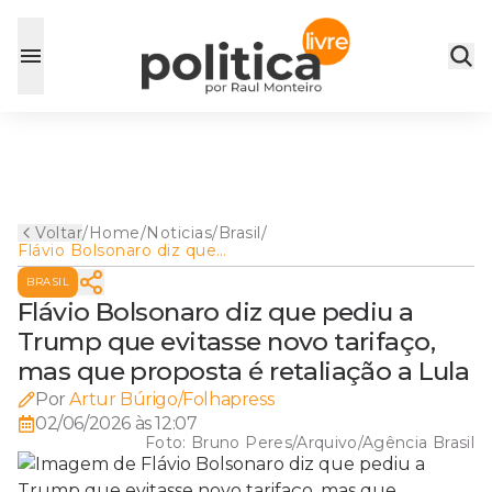
Voltar
/
Home
/
Noticias
/
Brasil
/
Flávio Bolsonaro diz que
pediu a Trump que evitasse
BRASIL
novo tarifaço, mas que
proposta é retaliação a Lula
Flávio Bolsonaro diz que pediu a
Trump que evitasse novo tarifaço,
mas que proposta é retaliação a Lula
Por
Artur Búrigo/Folhapress
02/06/2026 às 12:07
Foto:
Bruno Peres/Arquivo/Agência Brasil