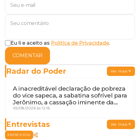
Eu li e aceito as
Política de Privacidade
.
COMENTAR
Radar do Poder
Ver mais
A inacreditável declaração de pobreza
do vice sapeca, a sabatina sofrível para
Jerônimo, a cassação iminente da
desembargadora e a vaga do Quinto
05/08/2026 às 12:16
para o MP baiano
Entrevistas
Ver mais
ENTREVISTAS