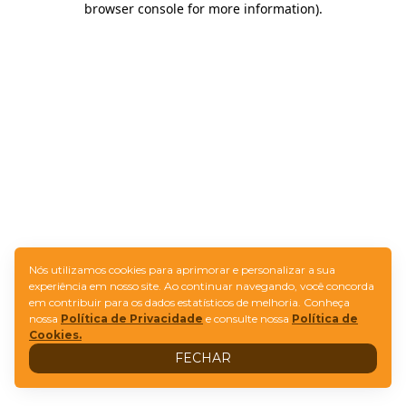
browser console for more information)
.
Nós utilizamos cookies para aprimorar e personalizar a sua
experiência em nosso site. Ao continuar navegando, você concorda
em contribuir para os dados estatísticos de melhoria. Conheça
nossa
Política de Privacidade
e consulte nossa
Política de
Cookies.
FECHAR