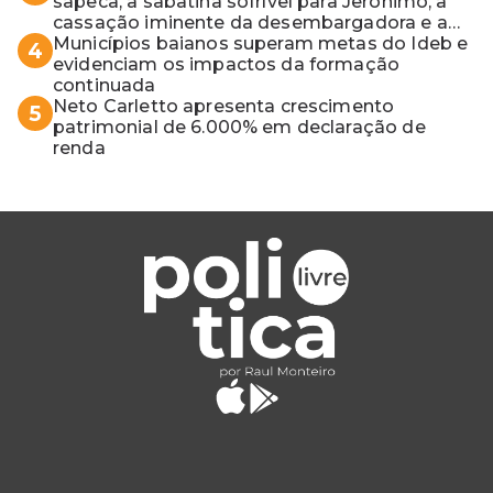
sapeca, a sabatina sofrível para Jerônimo, a
cassação iminente da desembargadora e a
vaga do Quinto para o MP baiano
Municípios baianos superam metas do Ideb e
4
evidenciam os impactos da formação
continuada
Neto Carletto apresenta crescimento
5
patrimonial de 6.000% em declaração de
renda