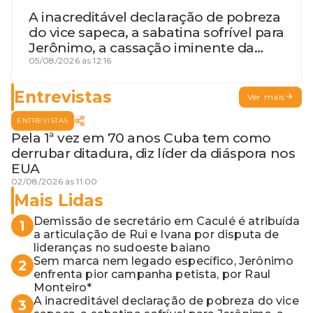
A inacreditável declaração de pobreza
do vice sapeca, a sabatina sofrível para
Jerônimo, a cassação iminente da
desembargadora e a vaga do Quinto
05/08/2026 às 12:16
para o MP baiano
Entrevistas
Ver mais
ENTREVISTAS
Pela 1ª vez em 70 anos Cuba tem como
derrubar ditadura, diz líder da diáspora nos
EUA
02/08/2026 às 11:00
Mais Lidas
Demissão de secretário em Caculé é atribuída
1
a articulação de Rui e Ivana por disputa de
lideranças no sudoeste baiano
Sem marca nem legado específico, Jerônimo
2
enfrenta pior campanha petista, por Raul
Monteiro*
A inacreditável declaração de pobreza do vice
3