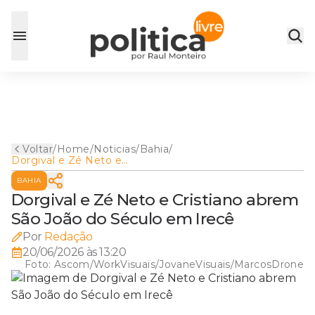
Voltar
/
Home
/
Noticias
/
Bahia
/
Dorgival e Zé Neto e
Cristiano abrem São João do
BAHIA
Século em Irecê
Dorgival e Zé Neto e Cristiano abrem
São João do Século em Irecê
Por
Redação
20/06/2026 às 13:20
Foto:
Ascom/WorkVisuais/JovaneVisuais/MarcosDrone