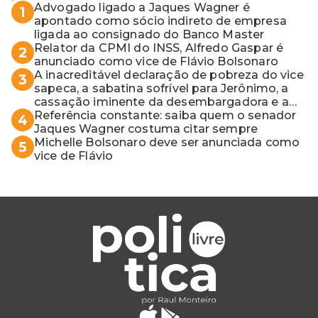
Advogado ligado a Jaques Wagner é
1
apontado como sócio indireto de empresa
ligada ao consignado do Banco Master
Relator da CPMI do INSS, Alfredo Gaspar é
2
anunciado como vice de Flávio Bolsonaro
A inacreditável declaração de pobreza do vice
3
sapeca, a sabatina sofrível para Jerônimo, a
cassação iminente da desembargadora e a
vaga do Quinto para o MP baiano
Referência constante: saiba quem o senador
4
Jaques Wagner costuma citar sempre
Michelle Bolsonaro deve ser anunciada como
5
vice de Flávio