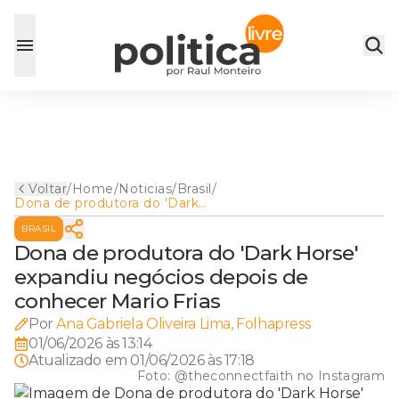
Voltar
/
Home
/
Noticias
/
Brasil
/
Dona de produtora do 'Dark
Horse' expandiu negócios
BRASIL
depois de conhecer Mario
Frias
Dona de produtora do 'Dark Horse'
expandiu negócios depois de
conhecer Mario Frias
Por
Ana Gabriela Oliveira Lima, Folhapress
01/06/2026 às 13:14
Atualizado em
01/06/2026 às 17:18
Foto:
@theconnectfaith no Instagram