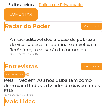
Eu li e aceito as
Política de Privacidade
.
COMENTAR
Radar do Poder
Ver mais
A inacreditável declaração de pobreza
do vice sapeca, a sabatina sofrível para
Jerônimo, a cassação iminente da
desembargadora e a vaga do Quinto
05/08/2026 às 12:16
para o MP baiano
Entrevistas
Ver mais
ENTREVISTAS
Pela 1ª vez em 70 anos Cuba tem como
derrubar ditadura, diz líder da diáspora nos
EUA
02/08/2026 às 11:00
Mais Lidas