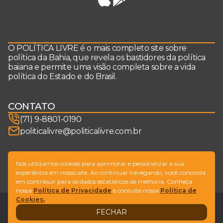
O POLÍTICA LIVRE é o mais completo site sobre
política da Bahia, que revela os bastidores da política
baiana e permite uma visão completa sobre a vida
política do Estado e do Brasil.
CONTATO
(71) 9-8801-0190
politicalivre@politicalivre.com.br
SIGA-NOS
Nós utilizamos cookies para aprimorar e personalizar a sua
experiência em nosso site. Ao continuar navegando, você concorda
em contribuir para os dados estatísticos de melhoria. Conheça
nossa
Política de Privacidade
e consulte nossa
Política de
Cookies.
Legal
Fale conosco
FECHAR
Design by
NVGO
© Copyright Política Livre. All Rights Reserved