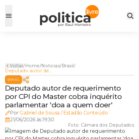
Voltar
/
Home
/
Noticias
/
Brasil
/
Deputado autor de
requerimento por CPI do
BRASIL
Master cobra inquérito
parlamentar 'doa a quem
Deputado autor de requerimento
doer'
por CPI do Master cobra inquérito
parlamentar 'doa a quem doer'
Por
Gabriel de Sousa / Estadão Conteúdo
21/06/2026 às 19:30
Foto:
Câmara dos Deputados