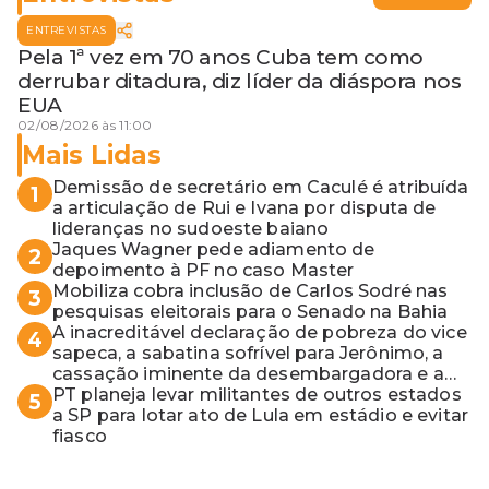
ENTREVISTAS
Pela 1ª vez em 70 anos Cuba tem como
derrubar ditadura, diz líder da diáspora nos
EUA
02/08/2026 às 11:00
Mais Lidas
Demissão de secretário em Caculé é atribuída
1
a articulação de Rui e Ivana por disputa de
lideranças no sudoeste baiano
Jaques Wagner pede adiamento de
2
depoimento à PF no caso Master
Mobiliza cobra inclusão de Carlos Sodré nas
3
pesquisas eleitorais para o Senado na Bahia
A inacreditável declaração de pobreza do vice
4
sapeca, a sabatina sofrível para Jerônimo, a
cassação iminente da desembargadora e a
vaga do Quinto para o MP baiano
PT planeja levar militantes de outros estados
5
a SP para lotar ato de Lula em estádio e evitar
fiasco