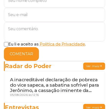
Eu li e aceito as
Política de Privacidade
.
COMENTAR
Radar do Poder
Ver mais
A inacreditável declaração de pobreza
do vice sapeca, a sabatina sofrível para
Jerônimo, a cassação iminente da
desembargadora e a vaga do Quinto
05/08/2026 às 12:16
para o MP baiano
Entrevistas
Ver mais