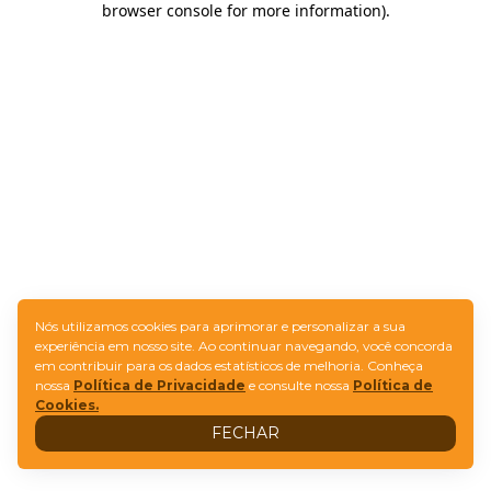
browser console for more information)
.
Nós utilizamos cookies para aprimorar e personalizar a sua
experiência em nosso site. Ao continuar navegando, você concorda
em contribuir para os dados estatísticos de melhoria. Conheça
nossa
Política de Privacidade
e consulte nossa
Política de
Cookies.
FECHAR