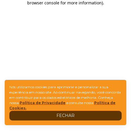
browser console for more information)
.
Nós utilizamos cookies para aprimorar e personalizar a sua
experiência em nosso site. Ao continuar navegando, você concorda
em contribuir para os dados estatísticos de melhoria. Conheça
nossa
Política de Privacidade
e consulte nossa
Política de
Cookies.
FECHAR