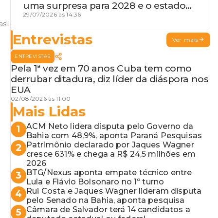
uma surpresa para 2028 e o estado
de terceira guerra mundial
29/07/2026 às 14:36
sil
Entrevistas
Ver mais
ENTREVISTAS
Pela 1ª vez em 70 anos Cuba tem como
derrubar ditadura, diz líder da diáspora nos
EUA
02/08/2026 às 11:00
Mais Lidas
ACM Neto lidera disputa pelo Governo da
1
Bahia com 48,9%, aponta Paraná Pesquisas
Patrimônio declarado por Jaques Wagner
2
cresce 631% e chega a R$ 24,5 milhões em
2026
BTG/Nexus aponta empate técnico entre
3
Lula e Flávio Bolsonaro no 1º turno
Rui Costa e Jaques Wagner lideram disputa
4
pelo Senado na Bahia, aponta pesquisa
Câmara de Salvador terá 14 candidatos a
5