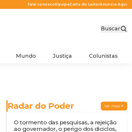
Fale conosco
Equipe
Carta do Leitor
Anuncie Aqui
Buscar
Mundo
Justiça
Colunistas
Radar do Poder
Ver mais
O tormento das pesquisas, a rejeição
ao governador, o perigo dos diciclos,