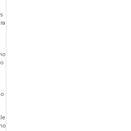
es
tra
vio
to
 o
le
ano