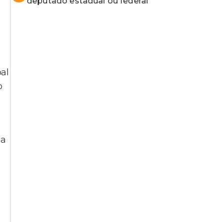
deputado estadual ou federal
pal
o
da