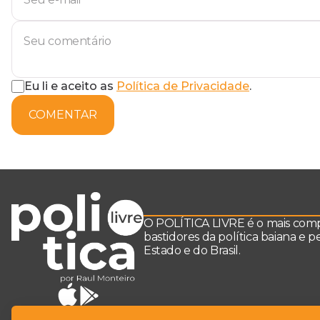
Eu li e aceito as
Política de Privacidade
.
COMENTAR
O POLÍTICA LIVRE é o mais comple
bastidores da política baiana e 
Estado e do Brasil.