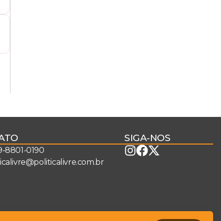
ATO
SIGA-NOS
 9-8801-0190
ticalivre@politicalivre.com.br