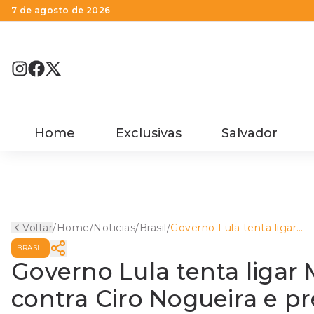
7 de agosto de 2026
Home
Exclusivas
Salvador
Voltar
/
Home
/
Noticias
/
Brasil
/
Governo Lula tenta ligar
Master a Flávio após ação
BRASIL
contra Ciro Nogueira e pre
reação no Congresso
Governo Lula tenta ligar 
contra Ciro Nogueira e p