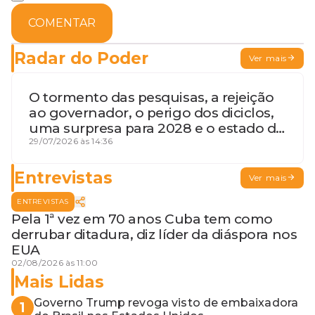
COMENTAR
Radar do Poder
Ver mais
O tormento das pesquisas, a rejeição
ao governador, o perigo dos diciclos,
uma surpresa para 2028 e o estado de
terceira guerra mundial
29/07/2026 às 14:36
Entrevistas
Ver mais
ENTREVISTAS
Pela 1ª vez em 70 anos Cuba tem como
derrubar ditadura, diz líder da diáspora nos
EUA
02/08/2026 às 11:00
Mais Lidas
Governo Trump revoga visto de embaixadora
1