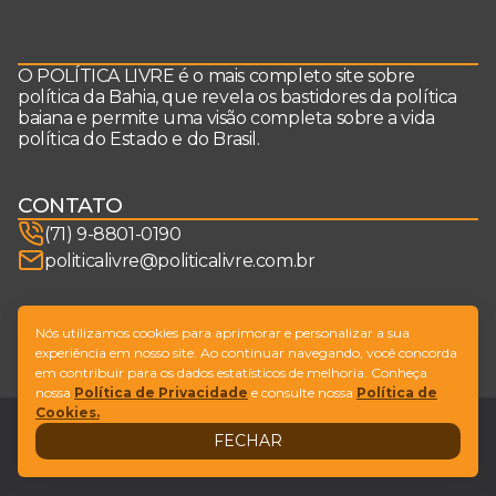
O POLÍTICA LIVRE é o mais completo site sobre
política da Bahia, que revela os bastidores da política
baiana e permite uma visão completa sobre a vida
política do Estado e do Brasil.
CONTATO
(71) 9-8801-0190
politicalivre@politicalivre.com.br
SIGA-NOS
Nós utilizamos cookies para aprimorar e personalizar a sua
experiência em nosso site. Ao continuar navegando, você concorda
em contribuir para os dados estatísticos de melhoria. Conheça
nossa
Política de Privacidade
e consulte nossa
Política de
Cookies.
Legal
Fale conosco
FECHAR
Design by
NVGO
© Copyright Política Livre. All Rights Reserved