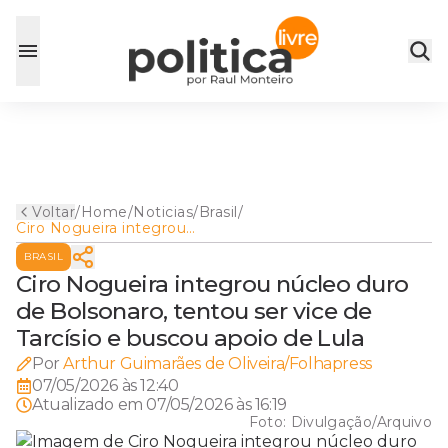
Voltar
/
Home
/
Noticias
/
Brasil
/
Ciro Nogueira integrou
núcleo duro de Bolsonaro,
BRASIL
tentou ser vice de Tarcísio e
buscou apoio de Lula
Ciro Nogueira integrou núcleo duro
de Bolsonaro, tentou ser vice de
Tarcísio e buscou apoio de Lula
Por
Arthur Guimarães de Oliveira/Folhapress
07/05/2026 às 12:40
Atualizado em
07/05/2026 às 16:19
Foto:
Divulgação/Arquivo