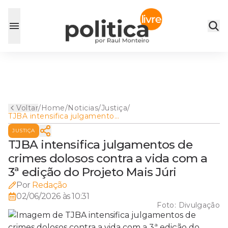
Voltar
/
Home
/
Noticias
/
Justiça
/
TJBA intensifica julgamentos
de crimes dolosos contra a
JUSTIÇA
vida com a 3ª edição do
Projeto Mais Júri
TJBA intensifica julgamentos de
crimes dolosos contra a vida com a
3ª edição do Projeto Mais Júri
Por
Redação
02/06/2026 às 10:31
Foto:
Divulgação