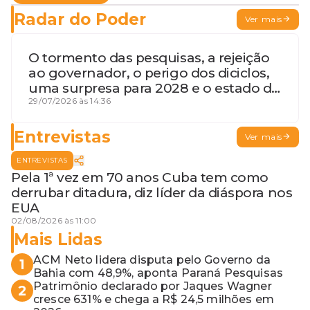
Radar do Poder
Ver mais
O tormento das pesquisas, a rejeição
ao governador, o perigo dos diciclos,
uma surpresa para 2028 e o estado de
terceira guerra mundial
29/07/2026 às 14:36
Entrevistas
Ver mais
ENTREVISTAS
Pela 1ª vez em 70 anos Cuba tem como
derrubar ditadura, diz líder da diáspora nos
EUA
02/08/2026 às 11:00
Mais Lidas
ACM Neto lidera disputa pelo Governo da
1
Bahia com 48,9%, aponta Paraná Pesquisas
Patrimônio declarado por Jaques Wagner
2
cresce 631% e chega a R$ 24,5 milhões em