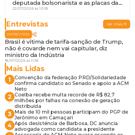
deputada bolsonarista e as placas da
discórdia
22/07/2026 às 10:55
Entrevistas
Ver mais
ENTREVISTAS
Brasil é vítima de tarifa-sanção de Trump,
não é covarde nem vai capitular, diz
ministro da Indústria
18/07/2026 às 11:55
Mais Lidas
Convenção da federação PRD/Solidariedade
1
confirma candidato ao Senado e apoio a ACM
Neto
Coelba recebe multa recorde de R$ 82,7
2
milhões por falhas na conexão de geração
distribuída
Mais de 10 mil pessoas participam do PGP de
3
Jerônimo em Camaçari
Após desistência de Barbosa, DC anuncia
4
advogada como candidata a presidente
Assessoria de ACM Neto quase esconde ex-