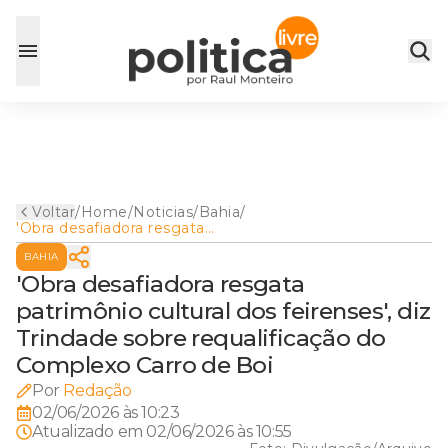
Voltar
/
Home
/
Noticias
/
Bahia
/
'Obra desafiadora resgata
patrimônio cultural dos
BAHIA
feirenses', diz Trindade sobre
requalificação do Complexo
'Obra desafiadora resgata
Carro de Boi
patrimônio cultural dos feirenses', diz
Trindade sobre requalificação do
Complexo Carro de Boi
Por
Redação
02/06/2026 às 10:23
Atualizado em
02/06/2026 às 10:55