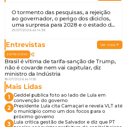
O tormento das pesquisas, a rejeição
ao governador, o perigo dos diciclos,
uma surpresa para 2028 e o estado de
terceira guerra mundial
29/07/2026 às 14:36
Entrevistas
Ver mais
ENTREVISTAS
Brasil é vítima de tarifa-sanção de Trump,
não é covarde nem vai capitular, diz
ministro da Indústria
18/07/2026 às 11:55
Mais Lidas
Geddel publica foto ao lado de Lula em
1
convenção do governo
Presidente Lula cita Camaçari e revela VLT até
2
o município como um dos focos para o
próximo governo
Lula critica gestão de Salvador e diz que PT
3