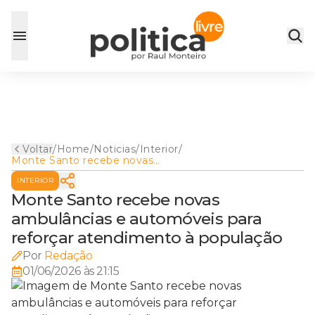
Voltar
/
Home
/
Noticias
/
Interior
/
Monte Santo recebe novas
ambulâncias e automóveis
INTERIOR
para reforçar atendimento à
população
Monte Santo recebe novas
ambulâncias e automóveis para
reforçar atendimento à população
Por
Redação
01/06/2026 às 21:15