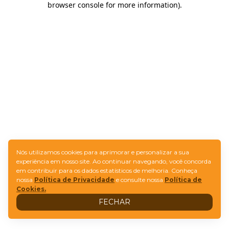
browser console for more information)
.
Nós utilizamos cookies para aprimorar e personalizar a sua
experiência em nosso site. Ao continuar navegando, você concorda
em contribuir para os dados estatísticos de melhoria. Conheça
nossa
Política de Privacidade
e consulte nossa
Política de
Cookies.
FECHAR