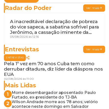
Radar do Poder
Ver mais
A inacreditável declaração de pobreza
do vice sapeca, a sabatina sofrível para
Jerônimo, a cassação iminente da
desembargadora e a vaga do Quinto
05/08/2026 às 12:16
para o MP baiano
Entrevistas
Ver mais
ENTREVISTAS
Pela 1ª vez em 70 anos Cuba tem como
derrubar ditadura, diz líder da diáspora nos
EUA
02/08/2026 às 11:00
Mais Lidas
Morre desembargador aposentado Paulo
1
Furtado, ex-presidente do TJ-BA
Wilson Andrade morre aos 78 anos; velório
2
acontece neste domingo em Salvador