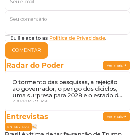
Eu li e aceito as
Política de Privacidade
.
COMENTAR
Radar do Poder
Ver mais
O tormento das pesquisas, a rejeição
ao governador, o perigo dos diciclos,
uma surpresa para 2028 e o estado de
terceira guerra mundial
29/07/2026 às 14:36
Entrevistas
Ver mais
ENTREVISTAS
Brasil é vítima de tarifa-sanção de Trump,