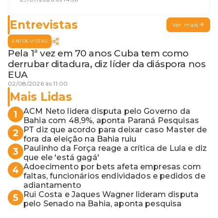
terceira guerra mundial
Entrevistas
Ver mais
ENTREVISTAS
Pela 1ª vez em 70 anos Cuba tem como
derrubar ditadura, diz líder da diáspora nos
EUA
02/08/2026 às 11:00
Mais Lidas
ACM Neto lidera disputa pelo Governo da
1
Bahia com 48,9%, aponta Paraná Pesquisas
PT diz que acordo para deixar caso Master de
2
fora da eleição na Bahia ruiu
Paulinho da Força reage a crítica de Lula e diz
3
que ele 'está gagá'
Adoecimento por bets afeta empresas com
4
faltas, funcionários endividados e pedidos de
adiantamento
Rui Costa e Jaques Wagner lideram disputa
5
pelo Senado na Bahia, aponta pesquisa