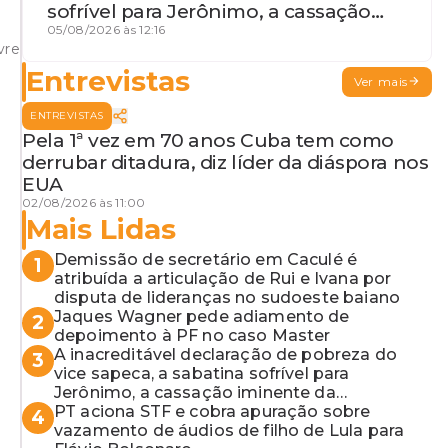
sofrível para Jerônimo, a cassação
iminente da desembargadora e a
05/08/2026 às 12:16
vre
vaga do Quinto para o MP baiano
Entrevistas
Ver mais
ENTREVISTAS
Pela 1ª vez em 70 anos Cuba tem como
derrubar ditadura, diz líder da diáspora nos
EUA
02/08/2026 às 11:00
Mais Lidas
Demissão de secretário em Caculé é
1
atribuída a articulação de Rui e Ivana por
disputa de lideranças no sudoeste baiano
Jaques Wagner pede adiamento de
2
depoimento à PF no caso Master
A inacreditável declaração de pobreza do
3
vice sapeca, a sabatina sofrível para
Jerônimo, a cassação iminente da
desembargadora e a vaga do Quinto para o
PT aciona STF e cobra apuração sobre
4
MP baiano
vazamento de áudios de filho de Lula para