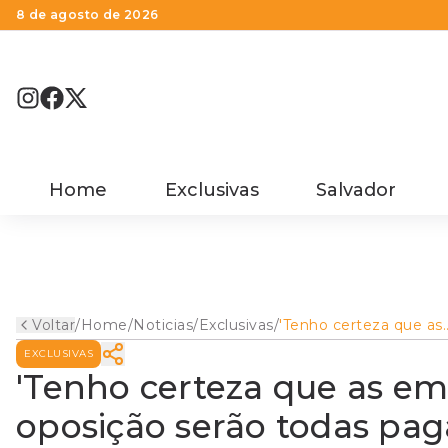
8 de agosto de 2026
Home
Exclusivas
Salvador
Voltar
/
Home
/
Noticias
/
Exclusivas
/
'Tenho certeza que as
emendas dos vereado
EXCLUSIVAS
oposição serão todas p
diz Muniz
'Tenho certeza que as e
oposição serão todas paga