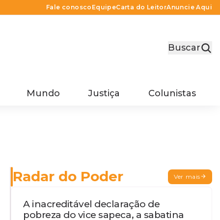
Fale conosco
Equipe
Carta do Leitor
Anuncie Aqui
Buscar
Mundo
Justiça
Colunistas
Radar do Poder
Ver mais
A inacreditável declaração de
pobreza do vice sapeca, a sabatina