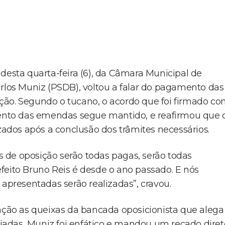
desta quarta-feira (6), da Câmara Municipal de
arlos Muniz (PSDB), voltou a falar do pagamento das
ção. Segundo o tucano, o acordo que foi firmado c
amento das emendas segue mantido, e reafirmou que 
izados após a conclusão dos trâmites necessários.
 de oposição serão todas pagas, serão todas
feito Bruno Reis é desde o ano passado. E nós
presentadas serão realizadas”, cravou.
ação as queixas da bancada oposicionista que alega
adas, Muniz foi enfático e mandou um recado diret