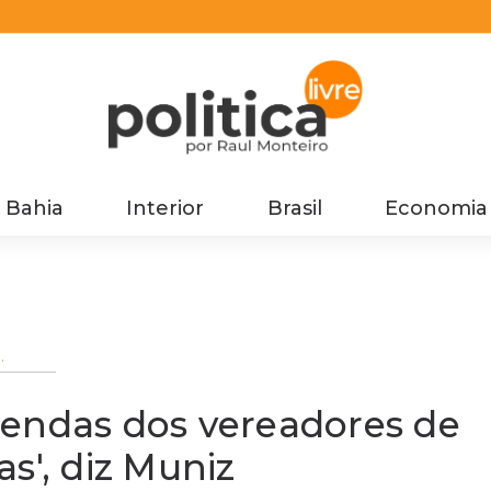
Bahia
Interior
Brasil
Economia
res de
agas',
mendas dos vereadores de
s', diz Muniz