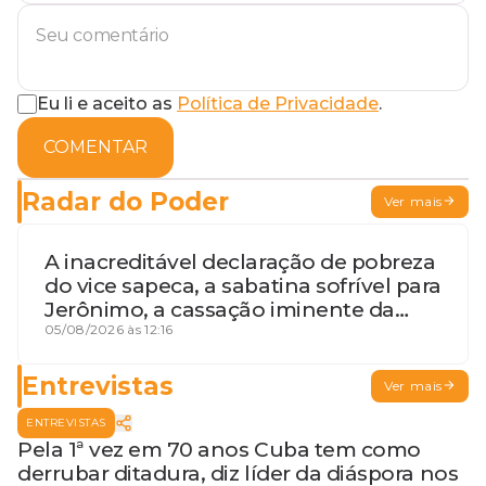
Eu li e aceito as
Política de Privacidade
.
COMENTAR
Radar do Poder
Ver mais
A inacreditável declaração de pobreza
do vice sapeca, a sabatina sofrível para
Jerônimo, a cassação iminente da
desembargadora e a vaga do Quinto
05/08/2026 às 12:16
para o MP baiano
Entrevistas
Ver mais
ENTREVISTAS
Pela 1ª vez em 70 anos Cuba tem como
derrubar ditadura, diz líder da diáspora nos