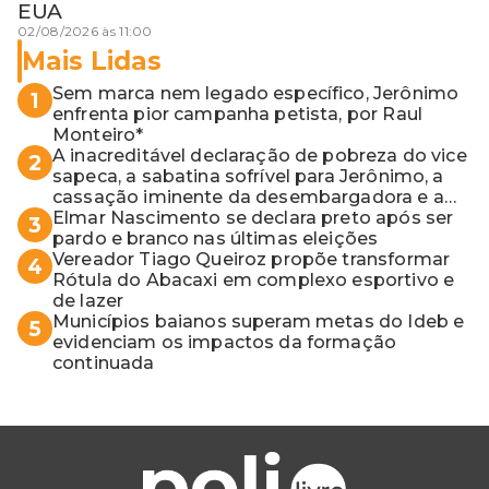
EUA
02/08/2026 às 11:00
Mais Lidas
Sem marca nem legado específico, Jerônimo
1
enfrenta pior campanha petista, por Raul
Monteiro*
A inacreditável declaração de pobreza do vice
2
sapeca, a sabatina sofrível para Jerônimo, a
cassação iminente da desembargadora e a
vaga do Quinto para o MP baiano
Elmar Nascimento se declara preto após ser
3
pardo e branco nas últimas eleições
Vereador Tiago Queiroz propõe transformar
4
Rótula do Abacaxi em complexo esportivo e
de lazer
Municípios baianos superam metas do Ideb e
5
evidenciam os impactos da formação
continuada