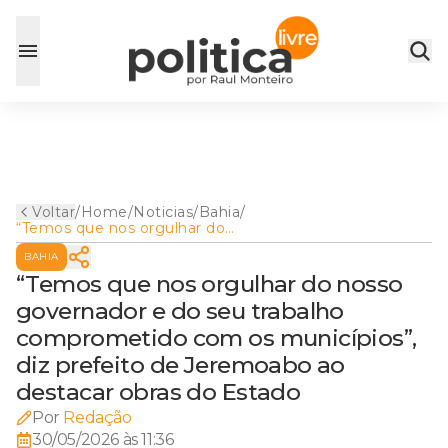
Voltar
/
Home
/
Noticias
/
Bahia
/
“Temos que nos orgulhar do
nosso governador e do seu
BAHIA
trabalho comprometido com
os municípios”, diz prefeito
“Temos que nos orgulhar do nosso
de Jeremoabo ao destacar
governador e do seu trabalho
obras do Estado
comprometido com os municípios”,
diz prefeito de Jeremoabo ao
destacar obras do Estado
Por
Redação
30/05/2026 às 11:36