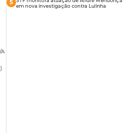
STF monitora atuação de André Mendonça
5
em nova investigação contra Lulinha
/A
)
a