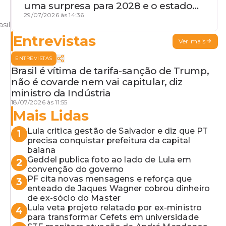
uma surpresa para 2028 e o estado
de terceira guerra mundial
29/07/2026 às 14:36
sil
Entrevistas
Ver mais
ENTREVISTAS
Brasil é vítima de tarifa-sanção de Trump,
não é covarde nem vai capitular, diz
ministro da Indústria
18/07/2026 às 11:55
Mais Lidas
Lula critica gestão de Salvador e diz que PT
1
precisa conquistar prefeitura da capital
baiana
Geddel publica foto ao lado de Lula em
2
convenção do governo
PF cita novas mensagens e reforça que
3
enteado de Jaques Wagner cobrou dinheiro
de ex-sócio do Master
Lula veta projeto relatado por ex-ministro
4
para transformar Cefets em universidade