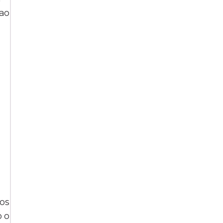
 ao
s
vos
o o