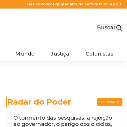
Fale conosco
Equipe
Carta do Leitor
Anuncie Aqui
Buscar
Mundo
Justiça
Colunistas
Radar do Poder
Ver mais
O tormento das pesquisas, a rejeição
ao governador, o perigo dos diciclos,