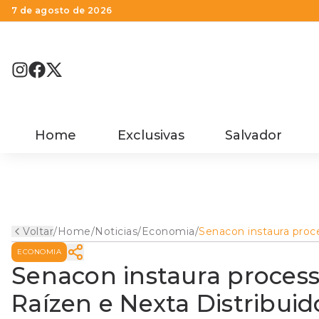
7 de agosto de 2026
Home
Exclusivas
Salvador
Voltar
/
Home
/
Noticias
/
Economia
/
Senacon instaura proc
sancionador contra Ra
ECONOMIA
Nexta Distribuidora de
combustíveis
Senacon instaura process
Raízen e Nexta Distribui