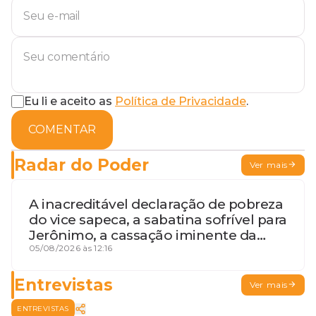
Eu li e aceito as
Política de Privacidade
.
COMENTAR
Radar do Poder
Ver mais
A inacreditável declaração de pobreza
do vice sapeca, a sabatina sofrível para
Jerônimo, a cassação iminente da
desembargadora e a vaga do Quinto
05/08/2026 às 12:16
para o MP baiano
Entrevistas
Ver mais
ENTREVISTAS