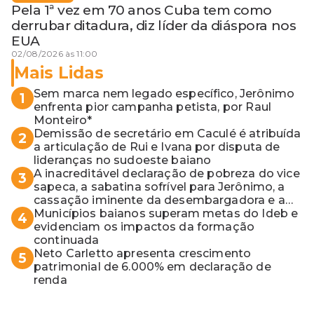
Pela 1ª vez em 70 anos Cuba tem como
derrubar ditadura, diz líder da diáspora nos
EUA
02/08/2026 às 11:00
Mais Lidas
Sem marca nem legado específico, Jerônimo
1
enfrenta pior campanha petista, por Raul
Monteiro*
Demissão de secretário em Caculé é atribuída
2
a articulação de Rui e Ivana por disputa de
lideranças no sudoeste baiano
A inacreditável declaração de pobreza do vice
3
sapeca, a sabatina sofrível para Jerônimo, a
cassação iminente da desembargadora e a
vaga do Quinto para o MP baiano
Municípios baianos superam metas do Ideb e
4
evidenciam os impactos da formação
continuada
Neto Carletto apresenta crescimento
5
patrimonial de 6.000% em declaração de
renda