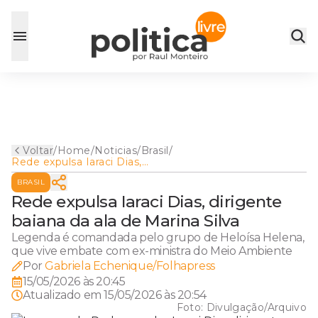
Voltar
/
Home
/
Noticias
/
Brasil
/
Rede expulsa Iaraci Dias,
dirigente baiana da ala de
BRASIL
Marina Silva
Rede expulsa Iaraci Dias, dirigente
baiana da ala de Marina Silva
Legenda é comandada pelo grupo de Heloísa Helena,
que vive embate com ex-ministra do Meio Ambiente
Por
Gabriela Echenique/Folhapress
15/05/2026 às 20:45
Atualizado em
15/05/2026 às 20:54
Foto:
Divulgação/Arquivo