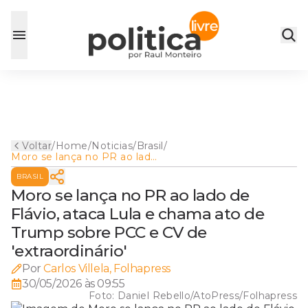
Voltar
/
Home
/
Noticias
/
Brasil
/
Moro se lança no PR ao lado
de Flávio, ataca Lula e chama
BRASIL
ato de Trump sobre PCC e
CV de 'extraordinário'
Moro se lança no PR ao lado de
Flávio, ataca Lula e chama ato de
Trump sobre PCC e CV de
'extraordinário'
Por
Carlos Villela, Folhapress
30/05/2026 às 09:55
Foto:
Daniel Rebello/AtoPress/Folhapress