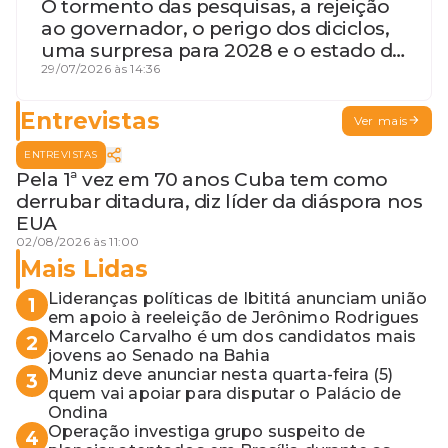
O tormento das pesquisas, a rejeição
ao governador, o perigo dos diciclos,
uma surpresa para 2028 e o estado de
terceira guerra mundial
29/07/2026 às 14:36
Entrevistas
Ver mais
ENTREVISTAS
Pela 1ª vez em 70 anos Cuba tem como
derrubar ditadura, diz líder da diáspora nos
EUA
02/08/2026 às 11:00
Mais Lidas
Lideranças políticas de Ibititá anunciam união
1
em apoio à reeleição de Jerônimo Rodrigues
Marcelo Carvalho é um dos candidatos mais
2
jovens ao Senado na Bahia
Muniz deve anunciar nesta quarta-feira (5)
3
quem vai apoiar para disputar o Palácio de
Ondina
Operação investiga grupo suspeito de
4