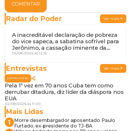
COMENTAR
Radar do Poder
Ver mais
A inacreditável declaração de pobreza
do vice sapeca, a sabatina sofrível para
Jerônimo, a cassação iminente da
desembargadora e a vaga do Quinto
05/08/2026 às 12:16
para o MP baiano
Entrevistas
Ver mais
ENTREVISTAS
Pela 1ª vez em 70 anos Cuba tem como
derrubar ditadura, diz líder da diáspora nos
EUA
02/08/2026 às 11:00
Mais Lidas
Morre desembargador aposentado Paulo
1
Furtado, ex-presidente do TJ-BA