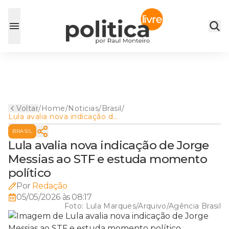
Voltar
/
Home
/
Noticias
/
Brasil
/
Lula avalia nova indicação de
Jorge Messias ao STF e
BRASIL
estuda momento político
Lula avalia nova indicação de Jorge
Messias ao STF e estuda momento
político
Por
Redação
05/05/2026 às 08:17
Foto:
Lula Marques/Arquivo/Agência Brasil