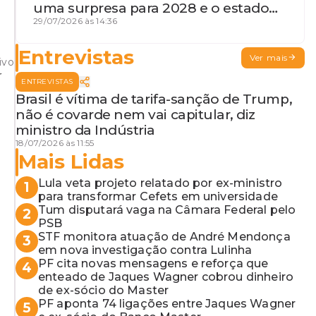
uma surpresa para 2028 e o estado
de terceira guerra mundial
29/07/2026 às 14:36
Entrevistas
Ver mais
ivo
ENTREVISTAS
Brasil é vítima de tarifa-sanção de Trump,
não é covarde nem vai capitular, diz
ministro da Indústria
18/07/2026 às 11:55
Mais Lidas
Lula veta projeto relatado por ex-ministro
1
para transformar Cefets em universidade
Tum disputará vaga na Câmara Federal pelo
2
PSB
STF monitora atuação de André Mendonça
3
em nova investigação contra Lulinha
PF cita novas mensagens e reforça que
4
enteado de Jaques Wagner cobrou dinheiro
de ex-sócio do Master
PF aponta 74 ligações entre Jaques Wagner
5