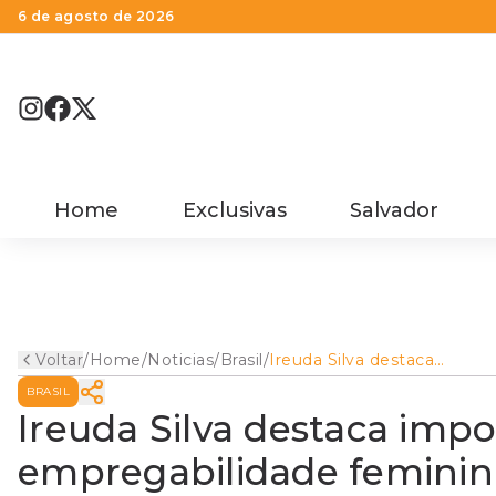
6 de agosto de 2026
Home
Exclusivas
Salvador
Voltar
/
Home
/
Noticias
/
Brasil
/
Ireuda Silva destaca
importância da
BRASIL
empregabilidade feminina
para garantir autonomia e
Ireuda Silva destaca impo
reduzir desigualdades
empregabilidade feminin