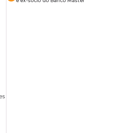
e ex-sócio do Banco Master
es