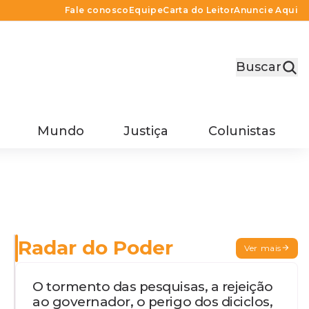
Fale conosco
Equipe
Carta do Leitor
Anuncie Aqui
Buscar
Mundo
Justiça
Colunistas
Radar do Poder
Ver mais
O tormento das pesquisas, a rejeição
ao governador, o perigo dos diciclos,