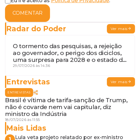
Eu li e aceito as
Política de Privacidade
.
COMENTAR
Radar do Poder
Ver mais
O tormento das pesquisas, a rejeição
ao governador, o perigo dos diciclos,
uma surpresa para 2028 e o estado de
terceira guerra mundial
29/07/2026 às 14:36
Entrevistas
Ver mais
ENTREVISTAS
Brasil é vítima de tarifa-sanção de Trump,
não é covarde nem vai capitular, diz
ministro da Indústria
18/07/2026 às 11:55
Mais Lidas
Lula veta projeto relatado por ex-ministro
1