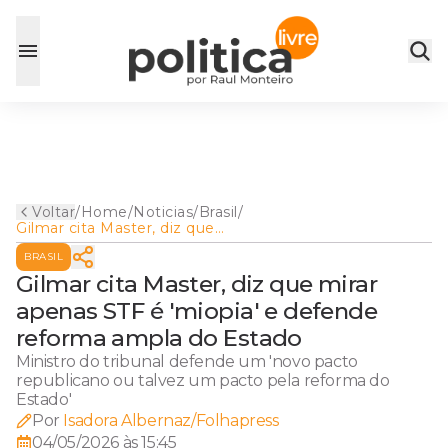
Voltar
/
Home
/
Noticias
/
Brasil
/
Gilmar cita Master, diz que
mirar apenas STF é 'miopia' e
BRASIL
defende reforma ampla do
Estado
Gilmar cita Master, diz que mirar
apenas STF é 'miopia' e defende
reforma ampla do Estado
Ministro do tribunal defende um 'novo pacto
republicano ou talvez um pacto pela reforma do
Estado'
Por
Isadora Albernaz/Folhapress
04/05/2026 às 15:45