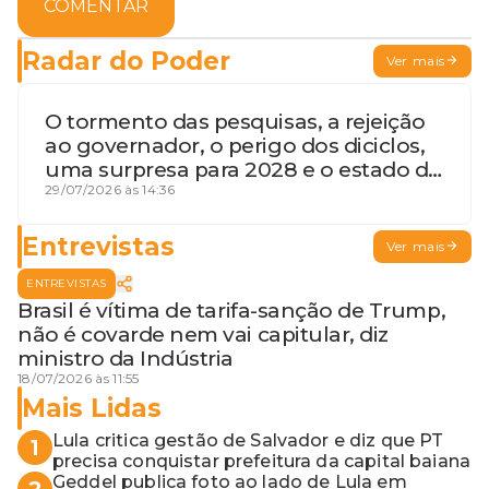
COMENTAR
Radar do Poder
Ver mais
O tormento das pesquisas, a rejeição
ao governador, o perigo dos diciclos,
uma surpresa para 2028 e o estado de
terceira guerra mundial
29/07/2026 às 14:36
Entrevistas
Ver mais
ENTREVISTAS
Brasil é vítima de tarifa-sanção de Trump,
não é covarde nem vai capitular, diz
ministro da Indústria
18/07/2026 às 11:55
Mais Lidas
Lula critica gestão de Salvador e diz que PT
1
precisa conquistar prefeitura da capital baiana
Geddel publica foto ao lado de Lula em