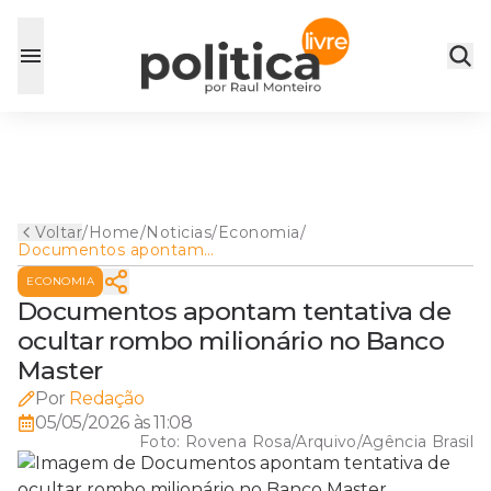
Voltar
/
Home
/
Noticias
/
Economia
/
Documentos apontam
tentativa de ocultar rombo
ECONOMIA
milionário no Banco Master
Documentos apontam tentativa de
ocultar rombo milionário no Banco
Master
Por
Redação
05/05/2026 às 11:08
Foto:
Rovena Rosa/Arquivo/Agência Brasil