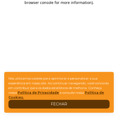
browser console for more information)
.
Nós utilizamos cookies para aprimorar e personalizar a sua
experiência em nosso site. Ao continuar navegando, você concorda
em contribuir para os dados estatísticos de melhoria. Conheça
nossa
Política de Privacidade
e consulte nossa
Política de
Cookies.
FECHAR