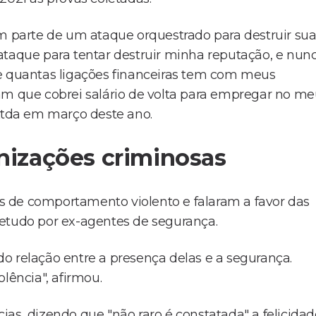
em parte de um ataque orquestrado para destruir su
ataque para tentar destruir minha reputação, e nun
be quantas ligações financeiras tem com meus
am que cobrei salário de volta para empregar no m
 Ltda em março deste ano.
anizações criminosas
tos de comportamento violento e falaram a favor das
retudo por ex-agentes de segurança.
o relação entre a presença delas e a segurança.
lência", afirmou.
as, dizendo que "não raro é constatada" a felicidad