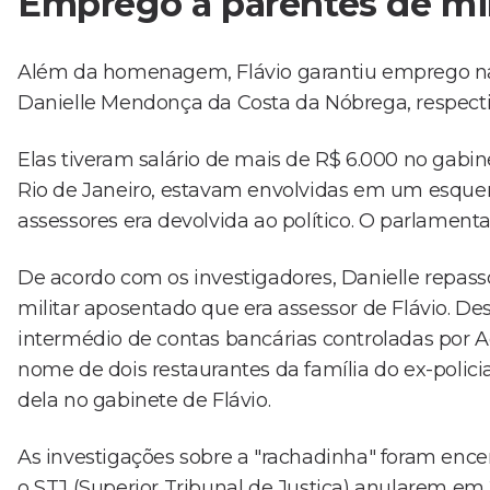
Emprego a parentes de mil
Além da homenagem, Flávio garantiu emprego na 
Danielle Mendonça da Costa da Nóbrega, respect
Elas tiveram salário de mais de R$ 6.000 no gabi
Rio de Janeiro, estavam envolvidas em um esquem
assessores era devolvida ao político. O parlamen
De acordo com os investigadores, Danielle repasso
militar aposentado que era assessor de Flávio. Des
intermédio de contas bancárias controladas por
nome de dois restaurantes da família do ex-polic
dela no gabinete de Flávio.
As investigações sobre a "rachadinha" foram ence
o STJ (Superior Tribunal de Justiça) anularem em 