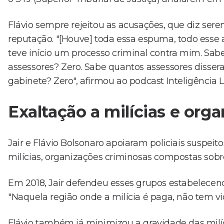
Flávio sempre rejeitou as acusações, que diz ser
reputação. "[Houve] toda essa espuma, todo esse 
teve início um processo criminal contra mim. Sa
assessores? Zero. Sabe quantos assessores disser
gabinete? Zero", afirmou ao podcast Inteligência
Exaltação a milícias e org
Jair e Flávio Bolsonaro apoiaram policiais suspei
milícias, organizações criminosas compostas sob
Em 2018, Jair defendeu esses grupos estabelecend
"Naquela região onde a milícia é paga, não tem vio
Flávio também já minimizou a gravidade das milíci