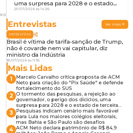
uma surpresa para 2028 e o estado
de terceira guerra mundial
29/07/2026 às 14:36
ivo
Entrevistas
Ver mais
ENTREVISTAS
Brasil é vítima de tarifa-sanção de Trump,
não é covarde nem vai capitular, diz
ministro da Indústria
18/07/2026 às 11:55
Mais Lidas
Marcelo Carvalho critica proposta de ACM
1
Neto para criação do "Pix Saúde" e defende
fortalecimento do SUS
O tormento das pesquisas, a rejeição ao
2
governador, o perigo dos diciclos, uma
surpresa para 2028 e o estado de terceira
guerra mundial
Pesquisas indicam cenário mais favorável
3
para Lula nos maiores colégios eleitorais,
mas Bahia e São Paulo são desafios
ACM Neto declara patrimônio de R$ 84,9
4