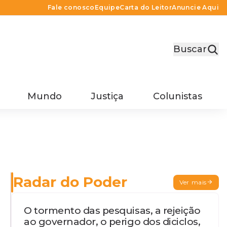
Fale conosco
Equipe
Carta do Leitor
Anuncie Aqui
Buscar
Mundo
Justiça
Colunistas
Radar do Poder
Ver mais
O tormento das pesquisas, a rejeição
ao governador, o perigo dos diciclos,