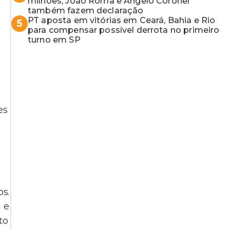
milhões; João Roma e Angelo Coronel
também fazem declaração
PT aposta em vitórias em Ceará, Bahia e Rio
5
para compensar possível derrota no primeiro
turno em SP
es
s.
 e
to