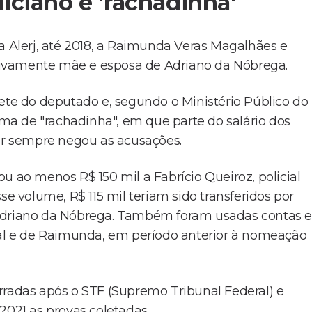
iciano e 'rachadinha'
Alerj, até 2018, a Raimunda Veras Magalhães e
ivamente mãe e esposa de Adriano da Nóbrega.
nete do deputado e, segundo o Ministério Público do
a de "rachadinha", em que parte do salário dos
tar sempre negou as acusações.
u ao menos R$ 150 mil a Fabrício Queiroz, policial
se volume, R$ 115 mil teriam sido transferidos por
 Adriano da Nóbrega. Também foram usadas contas 
ial e de Raimunda, em período anterior à nomeação
rradas após o STF (Supremo Tribunal Federal) e
2021 as provas coletadas.