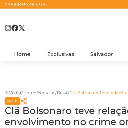
7 de agosto de 2026
Home
Exclusivas
Salvador
Voltar
/
Home
/
Noticias
/
Brasil
/
Clã Bolsonaro teve relação
com suspeitos de
BRASIL
envolvimento no crime
organizado; relembre casos
Clã Bolsonaro teve relaç
envolvimento no crime o