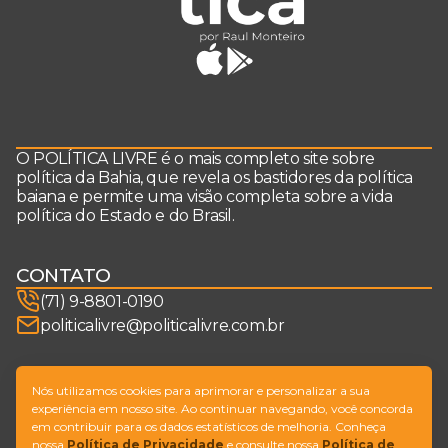
O POLÍTICA LIVRE é o mais completo site sobre
política da Bahia, que revela os bastidores da política
baiana e permite uma visão completa sobre a vida
política do Estado e do Brasil.
CONTATO
(71) 9-8801-0190
politicalivre@politicalivre.com.br
SIGA-NOS
Nós utilizamos cookies para aprimorar e personalizar a sua
experiência em nosso site. Ao continuar navegando, você concorda
em contribuir para os dados estatísticos de melhoria. Conheça
nossa
Política de Privacidade
e consulte nossa
Política de