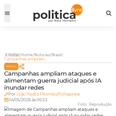
Voltar
/
Home
/
Noticias
/
Brasil
/
Campanhas ampliam
ataques e alimentam guerra
BRASIL
judicial após IA inundar redes
Campanhas ampliam ataques e
alimentam guerra judicial após IA
inundar redes
Por
João Pedro Pitombo/Folhapress
04/05/2026 às 06:33
Foto:
Reprodução