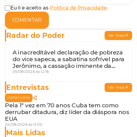
Eu li e aceito as
Política de Privacidade
.
COMENTAR
Radar do Poder
Ver mais
A inacreditável declaração de pobreza
do vice sapeca, a sabatina sofrível para
Jerônimo, a cassação iminente da
desembargadora e a vaga do Quinto
05/08/2026 às 12:16
para o MP baiano
Entrevistas
Ver mais
ENTREVISTAS
Pela 1ª vez em 70 anos Cuba tem como
derrubar ditadura, diz líder da diáspora nos
EUA
02/08/2026 às 11:00
Mais Lidas