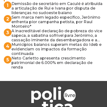
Demissão de secretário em Caculé é atribuída
1
a articulação de Rui e Ivana por disputa de
lideranças no sudoeste baiano
Sem marca nem legado específico, Jerônimo
2
enfrenta pior campanha petista, por Raul
Monteiro*
A inacreditável declaração de pobreza do vice
3
sapeca, a sabatina sofrível para Jerônimo, a
cassação iminente da desembargadora e a
vaga do Quinto para o MP baiano
Municípios baianos superam metas do Ideb e
4
evidenciam os impactos da formação
continuada
Neto Carletto apresenta crescimento
5
patrimonial de 6.000% em declaração de
renda