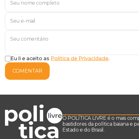
Eu li e aceito as
Política de Privacidade
.
COMENTAR
O POLÍTICA LIVRE é o mais comple
bastidores da política baiana e 
Estado e do Brasil.