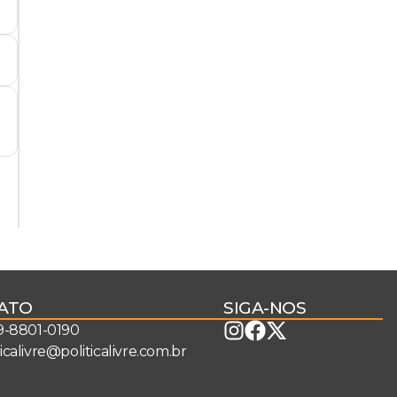
ATO
SIGA-NOS
 9-8801-0190
ticalivre@politicalivre.com.br