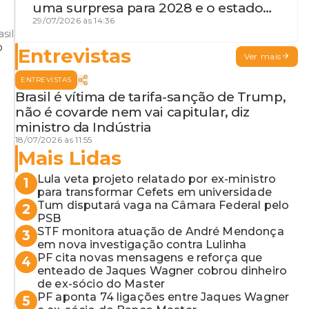
uma surpresa para 2028 e o estado
de terceira guerra mundial
29/07/2026 às 14:36
sil
Entrevistas
Ver mais
ENTREVISTAS
Brasil é vítima de tarifa-sanção de Trump,
não é covarde nem vai capitular, diz
ministro da Indústria
18/07/2026 às 11:55
Mais Lidas
Lula veta projeto relatado por ex-ministro
1
para transformar Cefets em universidade
Tum disputará vaga na Câmara Federal pelo
2
PSB
STF monitora atuação de André Mendonça
3
em nova investigação contra Lulinha
PF cita novas mensagens e reforça que
4
enteado de Jaques Wagner cobrou dinheiro
de ex-sócio do Master
PF aponta 74 ligações entre Jaques Wagner
5