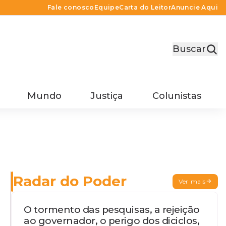
Fale conosco
Equipe
Carta do Leitor
Anuncie Aqui
Buscar
Mundo
Justiça
Colunistas
Radar do Poder
Ver mais
O tormento das pesquisas, a rejeição
ao governador, o perigo dos diciclos,