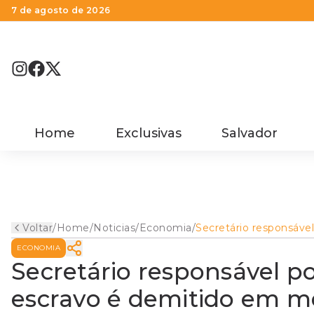
7 de agosto de 2026
Home
Exclusivas
Salvador
Voltar
/
Home
/
Noticias
/
Economia
/
Secretário responsável
lista suja do trabalho 
ECONOMIA
é demitido em meio a 
em ministério
Secretário responsável por
escravo é demitido em me