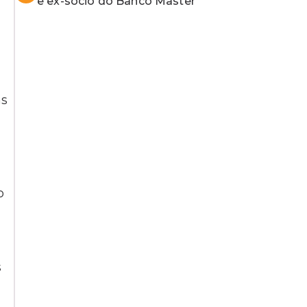
e ex-sócio do Banco Master
as
o
s
l