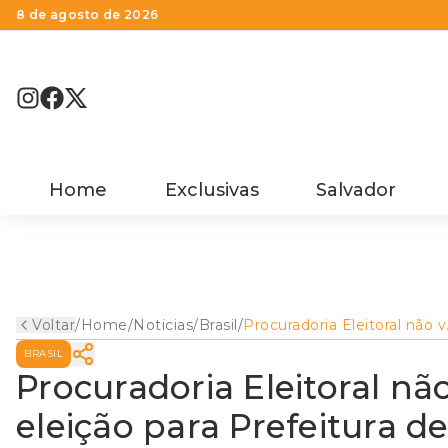
8 de agosto de 2026
Home
Exclusivas
Salvador
Voltar
/
Home
/
Noticias
/
Brasil
/
Procuradoria Eleitoral não 
elo entre facções e eleição
BRASIL
para Prefeitura de João
Pessoa
Procuradoria Eleitoral não
eleição para Prefeitura d