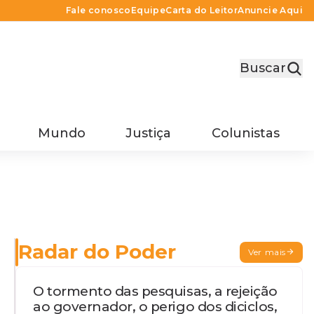
Fale conosco
Equipe
Carta do Leitor
Anuncie Aqui
Buscar
Mundo
Justiça
Colunistas
Radar do Poder
Ver mais
O tormento das pesquisas, a rejeição
ao governador, o perigo dos diciclos,