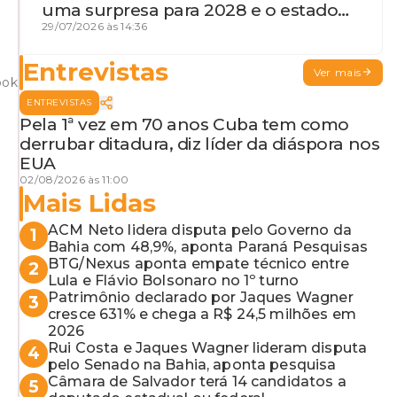
uma surpresa para 2028 e o estado
de terceira guerra mundial
29/07/2026 às 14:36
Entrevistas
Ver mais
ook
ENTREVISTAS
Pela 1ª vez em 70 anos Cuba tem como
derrubar ditadura, diz líder da diáspora nos
EUA
02/08/2026 às 11:00
Mais Lidas
ACM Neto lidera disputa pelo Governo da
1
Bahia com 48,9%, aponta Paraná Pesquisas
BTG/Nexus aponta empate técnico entre
2
Lula e Flávio Bolsonaro no 1º turno
Patrimônio declarado por Jaques Wagner
3
cresce 631% e chega a R$ 24,5 milhões em
2026
Rui Costa e Jaques Wagner lideram disputa
4
pelo Senado na Bahia, aponta pesquisa
Câmara de Salvador terá 14 candidatos a
5