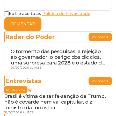
Eu li e aceito as
Política de Privacidade
.
COMENTAR
Radar do Poder
Ver mais
O tormento das pesquisas, a rejeição
ao governador, o perigo dos diciclos,
uma surpresa para 2028 e o estado de
terceira guerra mundial
29/07/2026 às 14:36
Entrevistas
Ver mais
ENTREVISTAS
Brasil é vítima de tarifa-sanção de Trump,
não é covarde nem vai capitular, diz
ministro da Indústria
18/07/2026 às 11:55