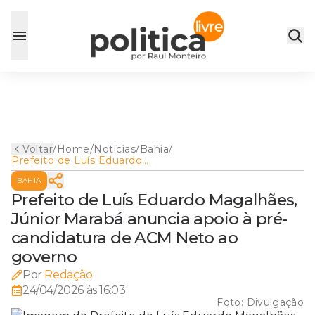
Voltar
/
Home
/
Noticias
/
Bahia
/
Prefeito de Luís Eduardo
Magalhães, Júnior Marabá
BAHIA
anuncia apoio à pré-
candidatura de ACM Neto ao
Prefeito de Luís Eduardo Magalhães,
governo
Júnior Marabá anuncia apoio à pré-
candidatura de ACM Neto ao
governo
Por
Redação
24/04/2026 às 16:03
Foto:
Divulgação