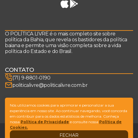
O POLÍTICA LIVRE é o mais completo site sobre
política da Bahia, que revela os bastidores da política
baiana e permite uma visão completa sobre a vida
política do Estado e do Brasil.
CONTATO
(71) 9-8801-0190
politicalivre@politicalivre.com.br
SIGA-NOS
Nós utilizamos cookies para aprimorar e personalizar a sua
experiência em nosso site. Ao continuar navegando, você concorda
em contribuir para os dados estatísticos de melhoria. Conheça
nossa
Política de Privacidade
e consulte nossa
Política de
Cookies.
Legal
Fale conosco
FECHAR
Design by
NVGO