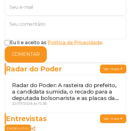
Eu li e aceito as
Política de Privacidade
.
COMENTAR
Radar do Poder
Ver mais
Radar do Poder: A rasteira do prefeito,
a candidata sumida, o recado para a
deputada bolsonarista e as placas da
discórdia
22/07/2026 às 10:55
Entrevistas
Ver mais
ENTREVISTAS