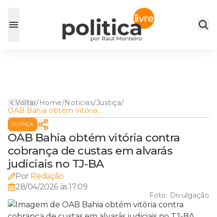
Voltar
/
Home
/
Noticias
/
Justiça
/
OAB Bahia obtém vitória
contra cobrança de custas
JUSTIÇA
em alvarás judiciais no TJ-BA
OAB Bahia obtém vitória contra
cobrança de custas em alvarás
judiciais no TJ-BA
Por
Redação
28/04/2026 às 17:09
Foto:
Divulgação