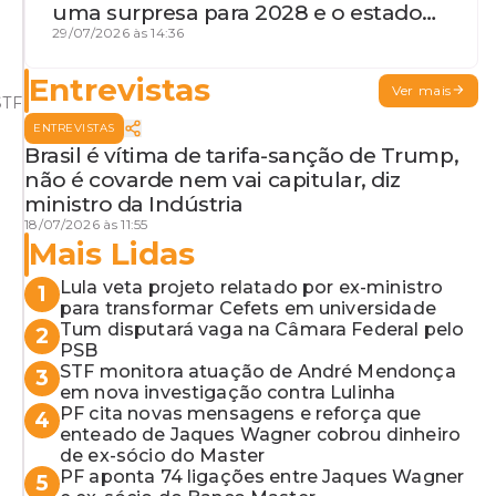
uma surpresa para 2028 e o estado
de terceira guerra mundial
29/07/2026 às 14:36
Entrevistas
Ver mais
STF
ENTREVISTAS
Brasil é vítima de tarifa-sanção de Trump,
não é covarde nem vai capitular, diz
ministro da Indústria
18/07/2026 às 11:55
Mais Lidas
Lula veta projeto relatado por ex-ministro
1
para transformar Cefets em universidade
Tum disputará vaga na Câmara Federal pelo
2
PSB
STF monitora atuação de André Mendonça
3
em nova investigação contra Lulinha
PF cita novas mensagens e reforça que
4
enteado de Jaques Wagner cobrou dinheiro
de ex-sócio do Master
PF aponta 74 ligações entre Jaques Wagner
5