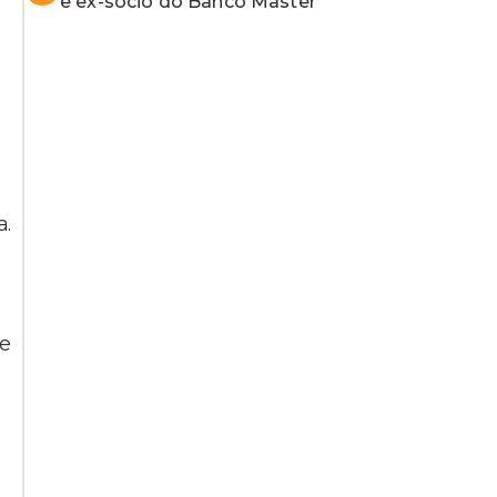
e ex-sócio do Banco Master
a.
de