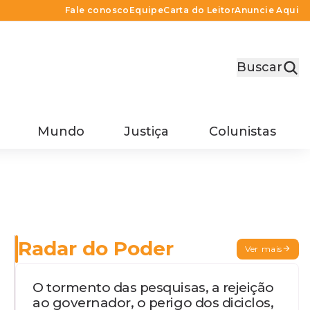
Fale conosco
Equipe
Carta do Leitor
Anuncie Aqui
Buscar
Mundo
Justiça
Colunistas
Radar do Poder
Ver mais
O tormento das pesquisas, a rejeição
ao governador, o perigo dos diciclos,