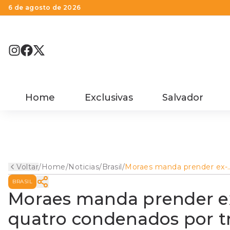
6 de agosto de 2026
Home
Exclusivas
Salvador
Voltar
/
Home
/
Noticias
/
Brasil
/
Moraes manda prender ex-
diretor da PRF e outros
BRASIL
quatro condenados por
trama golpista
Moraes manda prender ex
quatro condenados por t