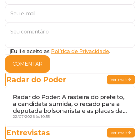
Eu li e aceito as
Política de Privacidade
.
COMENTAR
Radar do Poder
Ver mais
Radar do Poder: A rasteira do prefeito,
a candidata sumida, o recado para a
deputada bolsonarista e as placas da
discórdia
22/07/2026 às 10:55
Entrevistas
Ver mais