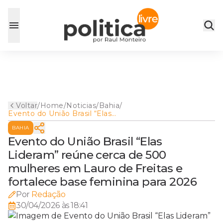
Voltar
/
Home
/
Noticias
/
Bahia
/
Evento do União Brasil “Elas
Lideram” reúne cerca de 500
BAHIA
mulheres em Lauro de
Freitas e fortalece base
Evento do União Brasil “Elas
feminina para 2026
Lideram” reúne cerca de 500
mulheres em Lauro de Freitas e
fortalece base feminina para 2026
Por
Redação
30/04/2026 às 18:41