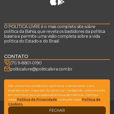
O POLÍTICA LIVRE é o mais completo site sobre
política da Bahia, que revela os bastidores da política
baiana e permite uma visão completa sobre a vida
política do Estado e do Brasil.
CONTATO
(71) 9-8801-0190
politicalivre@politicalivre.com.br
SIGA-NOS
Nós utilizamos cookies para aprimorar e personalizar a sua
experiência em nosso site. Ao continuar navegando, você concorda
em contribuir para os dados estatísticos de melhoria. Conheça
nossa
Política de Privacidade
e consulte nossa
Política de
Cookies.
Legal
Fale conosco
FECHAR
Design by
NVGO