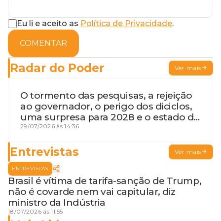
Eu li e aceito as
Política de Privacidade
.
COMENTAR
Radar do Poder
Ver mais
O tormento das pesquisas, a rejeição
ao governador, o perigo dos diciclos,
uma surpresa para 2028 e o estado de
terceira guerra mundial
29/07/2026 às 14:36
Entrevistas
Ver mais
ENTREVISTAS
Brasil é vítima de tarifa-sanção de Trump,
não é covarde nem vai capitular, diz
ministro da Indústria
18/07/2026 às 11:55