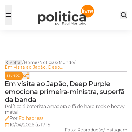
Voltar
/
Home
/
Noticias
/
Mundo
/
Em visita ao Japão, Deep
Purple emociona primeira-
MUNDO
ministra, superfã da banda
Em visita ao Japão, Deep Purple
emociona primeira-ministra, superfã
da banda
Política é baterista amadora e fã de hard rock e heavy
metal
Por
Folhapress
10/04/2026 às 17:15
Foto:
Reprodução/Instagram