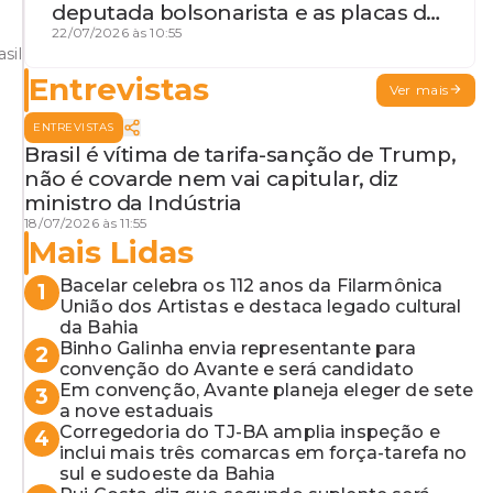
deputada bolsonarista e as placas da
discórdia
22/07/2026 às 10:55
sil
Entrevistas
Ver mais
ENTREVISTAS
Brasil é vítima de tarifa-sanção de Trump,
não é covarde nem vai capitular, diz
ministro da Indústria
18/07/2026 às 11:55
Mais Lidas
Bacelar celebra os 112 anos da Filarmônica
1
União dos Artistas e destaca legado cultural
da Bahia
Binho Galinha envia representante para
2
convenção do Avante e será candidato
Em convenção, Avante planeja eleger de sete
3
a nove estaduais
Corregedoria do TJ-BA amplia inspeção e
4
inclui mais três comarcas em força-tarefa no
sul e sudoeste da Bahia