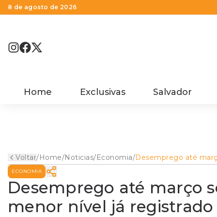
8 de agosto de 2026
Home
Exclusivas
Salvador
Voltar
/
Home
/
Noticias
/
Economia
/
Desemprego até mar
sobe para 6,1%, mas fi
ECONOMIA
menor nível já registra
o período
Desemprego até março so
menor nível já registrado