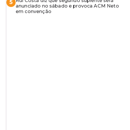
Rui Costa diz que segundo suplente será
5
anunciado no sábado e provoca ACM Neto
em convenção
a