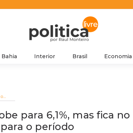
Bahia
Interior
Brasil
Economia
ço
ca no
do para
be para 6,1%, mas fica no
 para o período