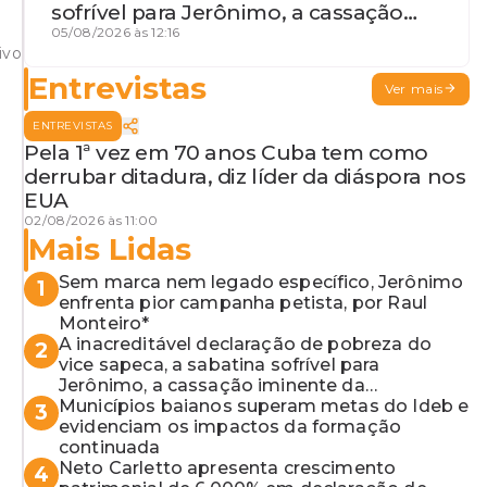
sofrível para Jerônimo, a cassação
iminente da desembargadora e a
05/08/2026 às 12:16
ivo
vaga do Quinto para o MP baiano
Entrevistas
Ver mais
ENTREVISTAS
Pela 1ª vez em 70 anos Cuba tem como
derrubar ditadura, diz líder da diáspora nos
EUA
02/08/2026 às 11:00
Mais Lidas
Sem marca nem legado específico, Jerônimo
1
enfrenta pior campanha petista, por Raul
Monteiro*
A inacreditável declaração de pobreza do
2
vice sapeca, a sabatina sofrível para
Jerônimo, a cassação iminente da
desembargadora e a vaga do Quinto para o
Municípios baianos superam metas do Ideb e
3
MP baiano
evidenciam os impactos da formação
continuada
Neto Carletto apresenta crescimento
4