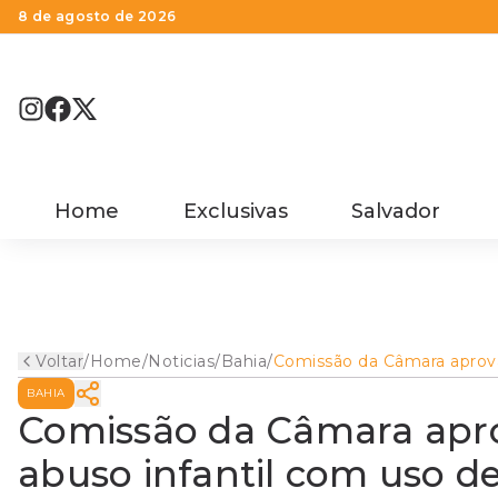
8 de agosto de 2026
Home
Exclusivas
Salvador
Voltar
/
Home
/
Noticias
/
Bahia
/
Comissão da Câmara aprov
projeto de combate ao
BAHIA
abuso infantil com uso de
tecnologia
Comissão da Câmara apro
abuso infantil com uso d