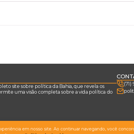
CONT
(71)
to site sobre política da Bahia, que revela os
poli
permite uma visão completa sobre a vida política do
 experiência em nosso site. Ao continuar navegando, você concord