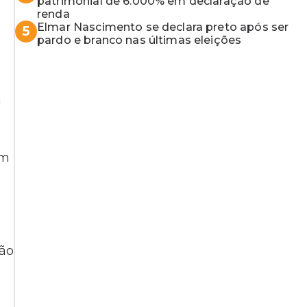
patrimonial de 6.000% em declaração de
renda
Elmar Nascimento se declara preto após ser
5
pardo e branco nas últimas eleições
a
em
s
ção