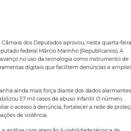
s Câmara dos Deputados aprovou, nesta quarta-feir
 deputado federal Márcio Marinho (Republicanos). A
 avanço no uso da tecnologia como instrumento de
erramentas digitais que facilitem denúncias e ampli
ganha ainda mais força diante dos dados alarmante
abilizou 57 mil casos de abuso infantil. O número
ar o acesso à denúncia, fortalecer a rede de prote
uações de violência.
 a análise com atenção à viabilidade técnica da