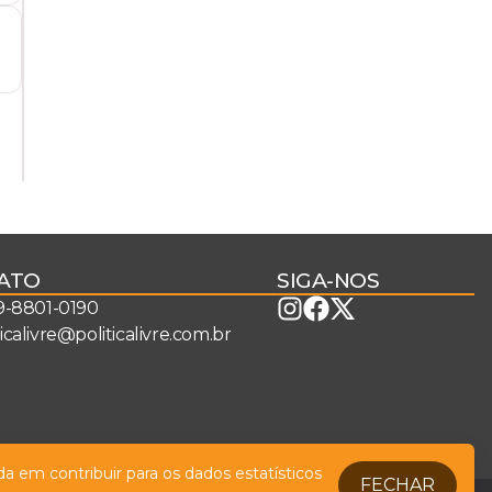
ATO
SIGA-NOS
 9-8801-0190
ticalivre@politicalivre.com.br
a em contribuir para os dados estatísticos
FECHAR