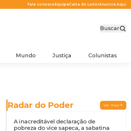
Fale conosco
Equipe
Carta do Leitor
Anuncie Aqui
Buscar
Mundo
Justiça
Colunistas
Radar do Poder
Ver mais
A inacreditável declaração de
pobreza do vice sapeca, a sabatina