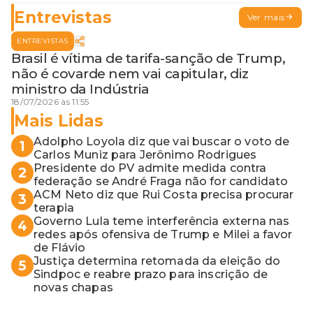
Entrevistas
Ver mais
ENTREVISTAS
Brasil é vítima de tarifa-sanção de Trump,
não é covarde nem vai capitular, diz
ministro da Indústria
18/07/2026 às 11:55
Mais Lidas
Adolpho Loyola diz que vai buscar o voto de
1
Carlos Muniz para Jerônimo Rodrigues
Presidente do PV admite medida contra
2
federação se André Fraga não for candidato
ACM Neto diz que Rui Costa precisa procurar
3
terapia
Governo Lula teme interferência externa nas
4
redes após ofensiva de Trump e Milei a favor
de Flávio
Justiça determina retomada da eleição do
5
Sindpoc e reabre prazo para inscrição de
novas chapas