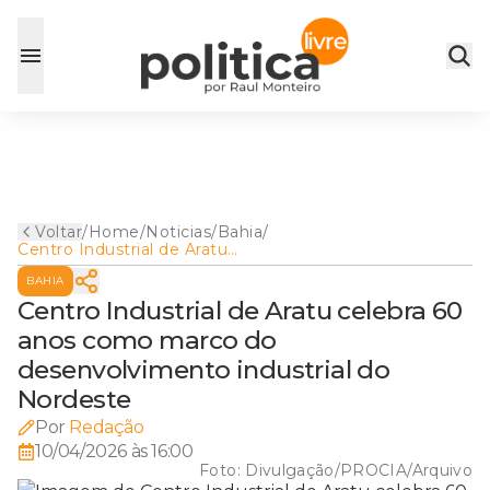
Voltar
/
Home
/
Noticias
/
Bahia
/
Centro Industrial de Aratu
celebra 60 anos como marco
BAHIA
do desenvolvimento
industrial do Nordeste
Centro Industrial de Aratu celebra 60
anos como marco do
desenvolvimento industrial do
Nordeste
Por
Redação
10/04/2026 às 16:00
Foto:
Divulgação/PROCIA/Arquivo