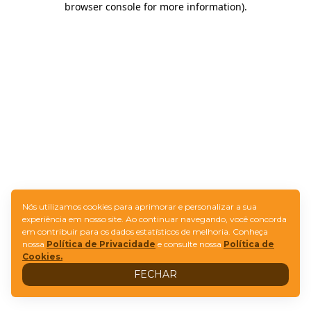
browser console for more information)
.
Nós utilizamos cookies para aprimorar e personalizar a sua
experiência em nosso site. Ao continuar navegando, você concorda
em contribuir para os dados estatísticos de melhoria. Conheça
nossa
Política de Privacidade
e consulte nossa
Política de
Cookies.
FECHAR