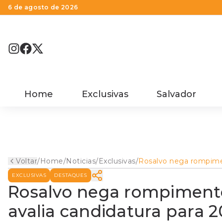
6 de agosto de 2026
Home
Exclusivas
Salvador
Voltar
/
Home
/
Noticias
/
Exclusivas
/
Rosalvo nega rompim
com Moema e diz que 
EXCLUSIVAS
DESTAQUES
candidatura para 2026
Rosalvo nega rompiment
avalia candidatura para 