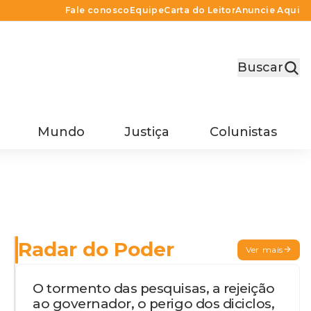
Fale conosco
Equipe
Carta do Leitor
Anuncie Aqui
Buscar
Mundo
Justiça
Colunistas
Radar do Poder
Ver mais
O tormento das pesquisas, a rejeição
ao governador, o perigo dos diciclos,