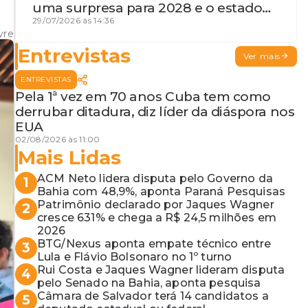
uma surpresa para 2028 e o estado
de terceira guerra mundial
29/07/2026 às 14:36
vre
Entrevistas
Ver mais
ENTREVISTAS
Pela 1ª vez em 70 anos Cuba tem como
derrubar ditadura, diz líder da diáspora nos
EUA
02/08/2026 às 11:00
Mais Lidas
ACM Neto lidera disputa pelo Governo da
1
Bahia com 48,9%, aponta Paraná Pesquisas
Patrimônio declarado por Jaques Wagner
2
cresce 631% e chega a R$ 24,5 milhões em
2026
BTG/Nexus aponta empate técnico entre
3
Lula e Flávio Bolsonaro no 1º turno
Rui Costa e Jaques Wagner lideram disputa
4
pelo Senado na Bahia, aponta pesquisa
Câmara de Salvador terá 14 candidatos a
5