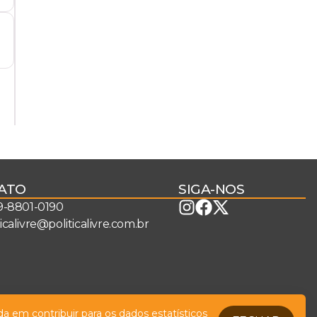
ATO
SIGA-NOS
 9-8801-0190
ticalivre@politicalivre.com.br
a em contribuir para os dados estatísticos