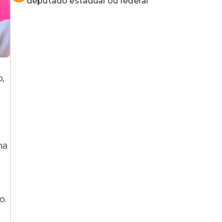
deputado estadual ou federal
o,
ha
o.