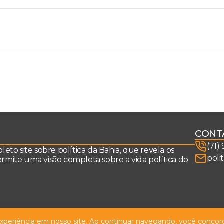
CONT
(71)
to site sobre política da Bahia, que revela os
poli
permite uma visão completa sobre a vida política do
 experiência em nosso site. Ao continuar navegando, você concord