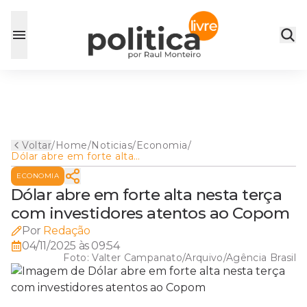
Voltar
/
Home
/
Noticias
/
Economia
/
Dólar abre em forte alta
nesta terça com investidores
ECONOMIA
atentos ao Copom
Dólar abre em forte alta nesta terça
com investidores atentos ao Copom
Por
Redação
04/11/2025 às 09:54
Foto:
Valter Campanato/Arquivo/Agência Brasil