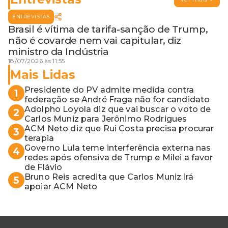
ENTREVISTAS
Brasil é vítima de tarifa-sanção de Trump,
não é covarde nem vai capitular, diz
ministro da Indústria
18/07/2026 às 11:55
Mais Lidas
Presidente do PV admite medida contra
1
federação se André Fraga não for candidato
Adolpho Loyola diz que vai buscar o voto de
2
Carlos Muniz para Jerônimo Rodrigues
ACM Neto diz que Rui Costa precisa procurar
3
terapia
Governo Lula teme interferência externa nas
4
redes após ofensiva de Trump e Milei a favor
de Flávio
Bruno Reis acredita que Carlos Muniz irá
5
apoiar ACM Neto