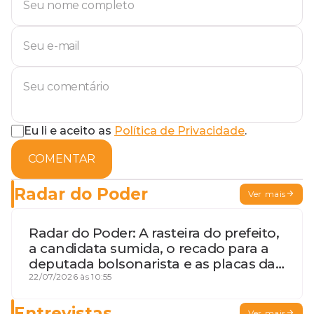
Eu li e aceito as
Política de Privacidade
.
COMENTAR
Radar do Poder
Ver mais
Radar do Poder: A rasteira do prefeito,
a candidata sumida, o recado para a
deputada bolsonarista e as placas da
discórdia
22/07/2026 às 10:55
Entrevistas
Ver mais