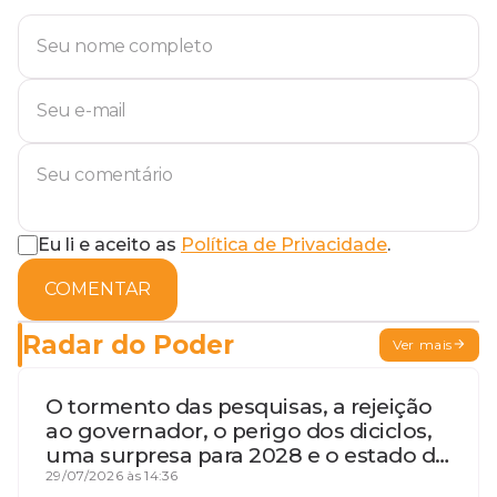
Eu li e aceito as
Política de Privacidade
.
COMENTAR
Radar do Poder
Ver mais
O tormento das pesquisas, a rejeição
ao governador, o perigo dos diciclos,
uma surpresa para 2028 e o estado de
terceira guerra mundial
29/07/2026 às 14:36