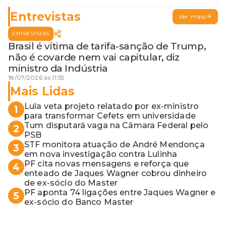
Entrevistas
Ver mais
ENTREVISTAS
Brasil é vítima de tarifa-sanção de Trump,
não é covarde nem vai capitular, diz
ministro da Indústria
18/07/2026 às 11:55
Mais Lidas
Lula veta projeto relatado por ex-ministro
1
para transformar Cefets em universidade
Tum disputará vaga na Câmara Federal pelo
2
PSB
STF monitora atuação de André Mendonça
3
em nova investigação contra Lulinha
PF cita novas mensagens e reforça que
4
enteado de Jaques Wagner cobrou dinheiro
de ex-sócio do Master
PF aponta 74 ligações entre Jaques Wagner e
5
ex-sócio do Banco Master