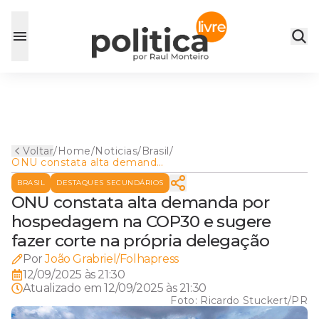
Voltar
/
Home
/
Noticias
/
Brasil
/
ONU constata alta demanda
por hospedagem na COP30
BRASIL
DESTAQUES SECUNDÁRIOS
e sugere fazer corte na
própria delegação
ONU constata alta demanda por
hospedagem na COP30 e sugere
fazer corte na própria delegação
Por
João Grabriel/Folhapress
12/09/2025 às 21:30
Atualizado em
12/09/2025 às 21:30
Foto:
Ricardo Stuckert/PR