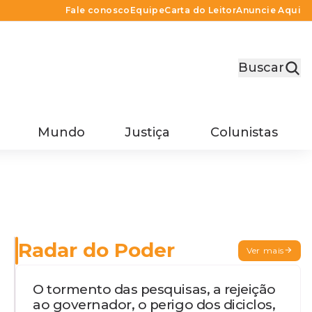
Fale conosco
Equipe
Carta do Leitor
Anuncie Aqui
Buscar
Mundo
Justiça
Colunistas
Radar do Poder
Ver mais
O tormento das pesquisas, a rejeição
ao governador, o perigo dos diciclos,