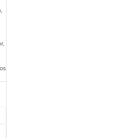
,
r,
los