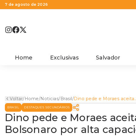
7 de agosto de 2026
Home
Exclusivas
Salvador
Voltar
/
Home
/
Noticias
/
Brasil
/
Dino pede e Moraes aceita
dobrar multa de Bolsonaro
BRASIL
DESTAQUES SECUNDÁRIOS
por alta capacidade
econômica
Dino pede e Moraes aceit
Bolsonaro por alta capa