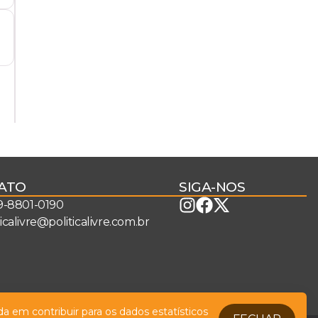
ATO
SIGA-NOS
 9-8801-0190
ticalivre@politicalivre.com.br
a em contribuir para os dados estatísticos