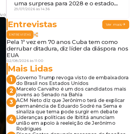
uma surpresa para 2028 e o estado
de terceira guerra mundial
29/07/2026 às 14:36
ivo
Entrevistas
Ver mais
ENTREVISTAS
Pela 1ª vez em 70 anos Cuba tem como
derrubar ditadura, diz líder da diáspora nos
EUA
02/08/2026 às 11:00
Mais Lidas
Governo Trump revoga visto de embaixadora
1
do Brasil nos Estados Unidos
Marcelo Carvalho é um dos candidatos mais
2
jovens ao Senado na Bahia
ACM Neto diz que Jerônimo terá de explicar
3
permanência de Eduardo Sodré na Sema e
sinaliza que tema pode surgir em debate
Lideranças políticas de Ibititá anunciam
4
união em apoio à reeleição de Jerônimo
Rodrigues