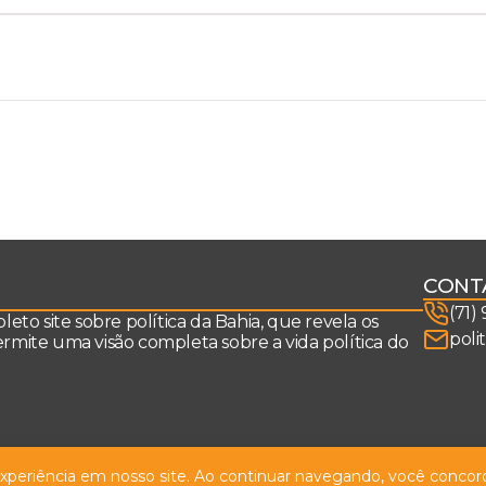
CONT
(71)
to site sobre política da Bahia, que revela os
poli
permite uma visão completa sobre a vida política do
 experiência em nosso site. Ao continuar navegando, você concord