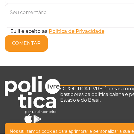
Eu li e aceito as
Política de Privacidade
.
COMENTAR
O POLÍTICA LIVRE é o mais comple
bastidores da política baiana e 
Estado e do Brasil.
Nós utilizamos cookies para aprimorar e personalizar a sua