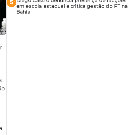
Diego Castro denuncia presença de facções
5
em escola estadual e critica gestão do PT na
Bahia
r
s
ão
a