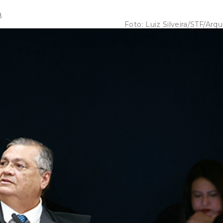
8
Foto:
Luiz Silveira/STF/Arqu