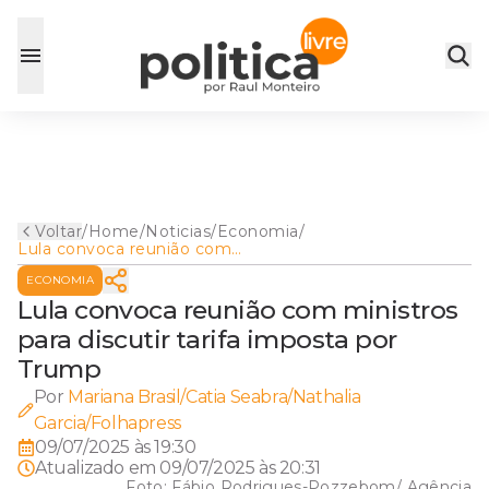
Voltar
/
Home
/
Noticias
/
Economia
/
Lula convoca reunião com
ministros para discutir tarifa
ECONOMIA
imposta por Trump
Lula convoca reunião com ministros
para discutir tarifa imposta por
Trump
Por
Mariana Brasil/Catia Seabra/Nathalia
Garcia/Folhapress
09/07/2025 às 19:30
Atualizado em
09/07/2025 às 20:31
Foto:
Fábio Rodrigues-Pozzebom/ Agência