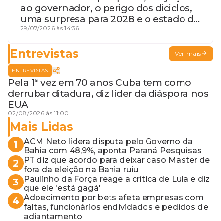
ao governador, o perigo dos diciclos,
uma surpresa para 2028 e o estado de
terceira guerra mundial
29/07/2026 às 14:36
Entrevistas
Ver mais
ENTREVISTAS
Pela 1ª vez em 70 anos Cuba tem como
derrubar ditadura, diz líder da diáspora nos
EUA
02/08/2026 às 11:00
Mais Lidas
ACM Neto lidera disputa pelo Governo da
1
Bahia com 48,9%, aponta Paraná Pesquisas
PT diz que acordo para deixar caso Master de
2
fora da eleição na Bahia ruiu
Paulinho da Força reage a crítica de Lula e diz
3
que ele 'está gagá'
Adoecimento por bets afeta empresas com
4
faltas, funcionários endividados e pedidos de
adiantamento