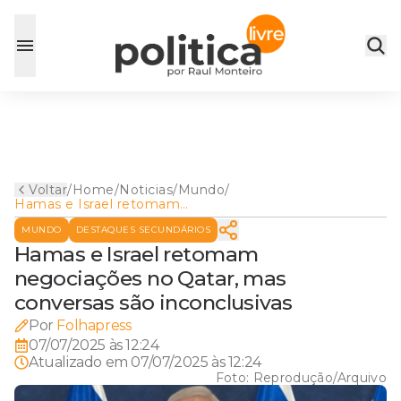
Voltar
/
Home
/
Noticias
/
Mundo
/
Hamas e Israel retomam
negociações no Qatar, mas
MUNDO
DESTAQUES SECUNDÁRIOS
conversas são inconclusivas
Hamas e Israel retomam
negociações no Qatar, mas
conversas são inconclusivas
Por
Folhapress
07/07/2025 às 12:24
Atualizado em
07/07/2025 às 12:24
Foto:
Reprodução/Arquivo