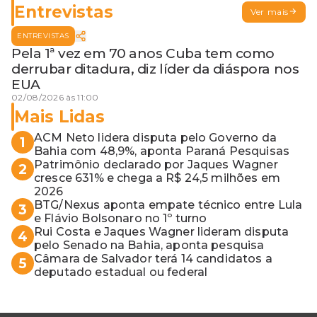
Entrevistas
Ver mais
ENTREVISTAS
Pela 1ª vez em 70 anos Cuba tem como
derrubar ditadura, diz líder da diáspora nos
EUA
02/08/2026 às 11:00
Mais Lidas
ACM Neto lidera disputa pelo Governo da
1
Bahia com 48,9%, aponta Paraná Pesquisas
Patrimônio declarado por Jaques Wagner
2
cresce 631% e chega a R$ 24,5 milhões em
2026
BTG/Nexus aponta empate técnico entre Lula
3
e Flávio Bolsonaro no 1º turno
Rui Costa e Jaques Wagner lideram disputa
4
pelo Senado na Bahia, aponta pesquisa
Câmara de Salvador terá 14 candidatos a
5
deputado estadual ou federal