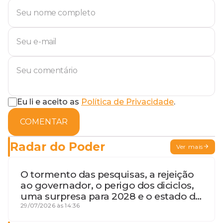
Eu li e aceito as
Política de Privacidade
.
COMENTAR
Radar do Poder
Ver mais
O tormento das pesquisas, a rejeição
ao governador, o perigo dos diciclos,
uma surpresa para 2028 e o estado de
terceira guerra mundial
29/07/2026 às 14:36