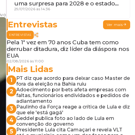
uma surpresa para 2028 e o estado
de terceira guerra mundial
29/07/2026 às 14:36
ivo
Entrevistas
Ver mais
ENTREVISTAS
Pela 1ª vez em 70 anos Cuba tem como
derrubar ditadura, diz líder da diáspora nos
EUA
02/08/2026 às 11:00
Mais Lidas
PT diz que acordo para deixar caso Master de
1
fora da eleição na Bahia ruiu
Adoecimento por bets afeta empresas com
2
faltas, funcionários endividados e pedidos de
adiantamento
Paulinho da Força reage a crítica de Lula e diz
3
que ele 'está gagá'
Geddel publica foto ao lado de Lula em
4
convenção do governo
Presidente Lula cita Camaçari e revela VLT
5