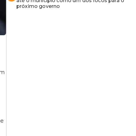
até o município como um dos focos para o
próximo governo
Em
,
de