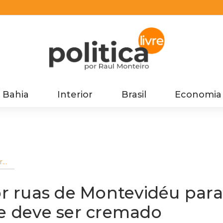
Bahia
Interior
Brasil
Economia
r
se
deve
or ruas de Montevidéu para
ue deve ser cremado