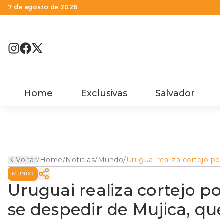
7 de agosto de 2026
Home
Exclusivas
Salvador
Voltar
/
Home
/
Noticias
/
Mundo
/
Uruguai realiza cortejo po
ruas de Montevidéu para 
MUNDO
despedir de Mujica, que 
ser cremado
Uruguai realiza cortejo p
se despedir de Mujica, q