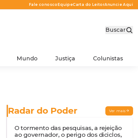
Fale conosco
Equipe
Carta do Leitor
Anuncie Aqui
Buscar
Mundo
Justiça
Colunistas
Radar do Poder
Ver mais
O tormento das pesquisas, a rejeição
ao governador, o perigo dos diciclos,