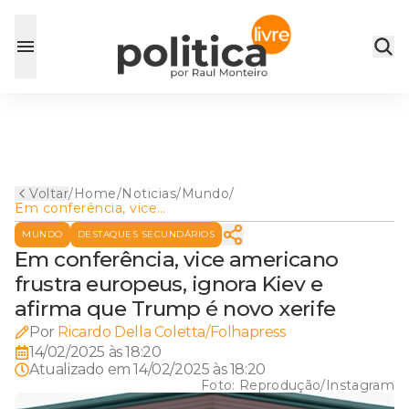
Voltar
/
Home
/
Noticias
/
Mundo
/
Em conferência, vice
americano frustra europeus,
MUNDO
DESTAQUES SECUNDÁRIOS
ignora Kiev e afirma que
Trump é novo xerife
Em conferência, vice americano
frustra europeus, ignora Kiev e
afirma que Trump é novo xerife
Por
Ricardo Della Coletta/Folhapress
14/02/2025 às 18:20
Atualizado em
14/02/2025 às 18:20
Foto:
Reprodução/Instagram