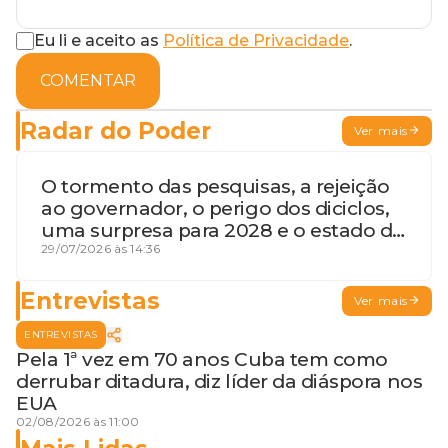
Eu li e aceito as
Política de Privacidade
.
COMENTAR
Radar do Poder
Ver mais
O tormento das pesquisas, a rejeição
ao governador, o perigo dos diciclos,
uma surpresa para 2028 e o estado de
terceira guerra mundial
29/07/2026 às 14:36
Entrevistas
Ver mais
ENTREVISTAS
Pela 1ª vez em 70 anos Cuba tem como
derrubar ditadura, diz líder da diáspora nos
EUA
02/08/2026 às 11:00