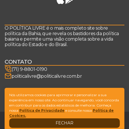
O POLÍTICA LIVRE é o mais completo site sobre
política da Bahia, que revela os bastidores da política
baiana e permite uma visão completa sobre a vida
política do Estado e do Brasil.
CONTATO
(71) 9-8801-0190
politicalivre@politicalivre.com.br
SIGA-NOS
Nós utilizamos cookies para aprimorar e personalizar a sua
experiência em nosso site. Ao continuar navegando, você concorda
em contribuir para os dados estatísticos de melhoria. Conheça
nossa
Política de Privacidade
e consulte nossa
Política de
Cookies.
Legal
Fale conosco
FECHAR
Design by
NVGO