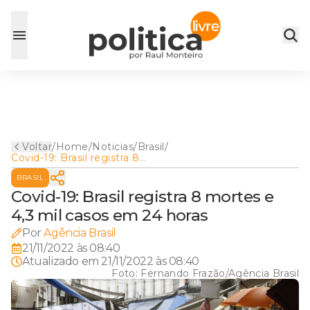
Voltar
/
Home
/
Noticias
/
Brasil
/
Covid-19: Brasil registra 8
mortes e 4,3 mil casos em 24
BRASIL
horas
Covid-19: Brasil registra 8 mortes e
4,3 mil casos em 24 horas
Por
Agência Brasil
21/11/2022 às 08:40
Atualizado em
21/11/2022 às 08:40
Foto:
Fernando Frazão/Agência Brasil