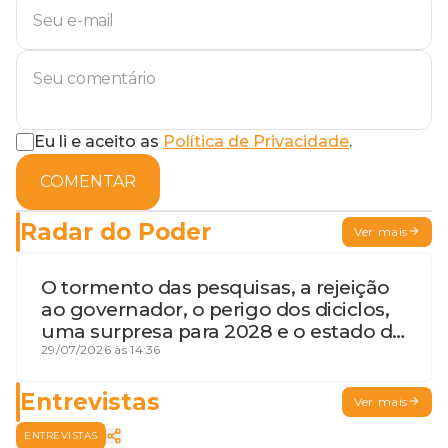
Eu li e aceito as
Política de Privacidade
.
COMENTAR
Radar do Poder
Ver mais
O tormento das pesquisas, a rejeição
ao governador, o perigo dos diciclos,
uma surpresa para 2028 e o estado de
terceira guerra mundial
29/07/2026 às 14:36
Entrevistas
Ver mais
ENTREVISTAS