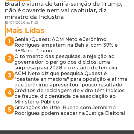
Brasil é vítima de tarifa-sanção de Trump,
não é covarde nem vai capitular, diz
ministro da Indústria
18/07/2026 às 11:55
Mais Lidas
Genial/Quaest: ACM Neto e Jerônimo
1
Rodrigues empatam na Bahia, com 39% e
38% no 1º turno
O tormento das pesquisas, a rejeição ao
2
governador, o perigo dos diciclos, uma
surpresa para 2028 e o estado de terceira
guerra mundial
ACM Neto diz que pesquisa Quaest é
3
"bastante animadora" para oposição e afirma
que Jerônimo apresentou “pouco resultado”
Créditos de reciclagem de vidro têm indícios
4
de fraude, diz denúncia de associação ao
Ministério Público
Gravações de Uziel Bueno com Jerônimo
5
Rodrigues podem acabar na Justiça Eleitoral