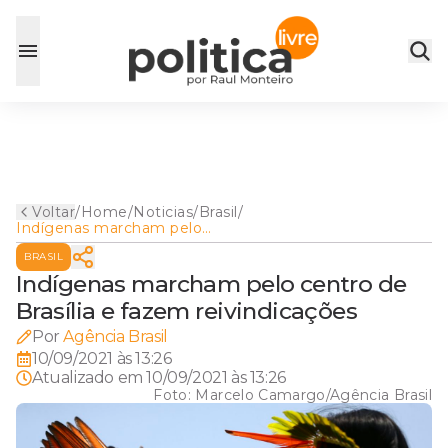
Voltar
/
Home
/
Noticias
/
Brasil
/
Indígenas marcham pelo
centro de Brasília e fazem
BRASIL
reivindicações
Indígenas marcham pelo centro de
Brasília e fazem reivindicações
Por
Agência Brasil
10/09/2021 às 13:26
Atualizado em
10/09/2021 às 13:26
Foto:
Marcelo Camargo/Agência Brasil