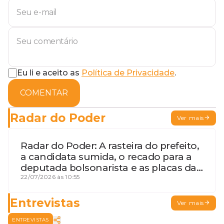
Eu li e aceito as
Política de Privacidade
.
COMENTAR
Radar do Poder
Ver mais
Radar do Poder: A rasteira do prefeito,
a candidata sumida, o recado para a
deputada bolsonarista e as placas da
discórdia
22/07/2026 às 10:55
Entrevistas
Ver mais
ENTREVISTAS