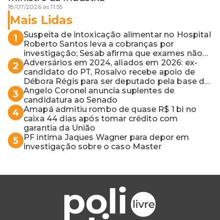
18/07/2026 às 11:55
Mais Lidas
Suspeita de intoxicação alimentar no Hospital
1
Roberto Santos leva a cobranças por
investigação; Sesab afirma que exames não
apontaram contaminação
Adversários em 2024, aliados em 2026: ex-
2
candidato do PT, Rosalvo recebe apoio de
Débora Régis para ser deputado pela base de
ACM Neto
Angelo Coronel anuncia suplentes de
3
candidatura ao Senado
Amapá admitiu rombo de quase R$ 1 bi no
4
caixa 44 dias após tomar crédito com
garantia da União
PF intima Jaques Wagner para depor em
5
investigação sobre o caso Master