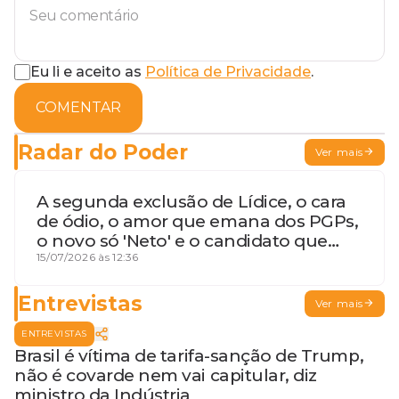
Eu li e aceito as
Política de Privacidade
.
COMENTAR
Radar do Poder
Ver mais
A segunda exclusão de Lídice, o cara
de ódio, o amor que emana dos PGPs,
o novo só 'Neto' e o candidato que
geme
15/07/2026 às 12:36
Entrevistas
Ver mais
ENTREVISTAS
Brasil é vítima de tarifa-sanção de Trump,
não é covarde nem vai capitular, diz
ministro da Indústria