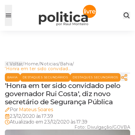
Voltar
/
Home
/
Noticias
/
Bahia
/
'Honra em ter sido convidado
pelo governador Rui Costa',
BAHIA
DESTAQUES SECUNDÁRIOS
DESTAQUES SECUNDÁRIOS
diz novo secretário de
Segurança Pública
'Honra em ter sido convidado pelo
governador Rui Costa', diz novo
secretário de Segurança Pública
Por
Mateus Soares
23/12/2020 às 17:39
Atualizado em
23/12/2020 às 17:39
Foto:
Divulgação/GOVBA